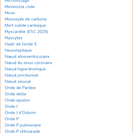
Microvoltage
Minnesota code
Miroir
Monoxyde de carbone
Mort subite cardiaque
Myocardite (ESC 2025)
Myocytes
Nadir de l’onde S
Neuroleptique
Nœud atrioventriculaire
Nœud du sinus coronaire
Nœud hyperdromique
Nœud jonctionnel
Nœud sinusal
Onde de Pardee
Onde delta
Onde epsilon
Onde J
Onde J d’Osborn
Onde P
Onde P pulmonaire
Onde P rétrograde