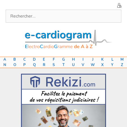
Aller
au
Rechercher :
contenu
A
B
C
D
E
F
G
H
I
J
K
L
M
N
O
P
Q
R
S
T
U
V
W
X
Y
Z