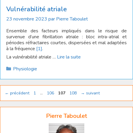
Vulnérabilité atriale
23 novembre 2023
par
Pierre Taboulet
Ensemble des facteurs impliqués dans le risque de
survenue d’une fibrillation atriale : bloc intra-atrial et
périodes réfractaires courtes, dispersées et mal adaptées
à la fréquence
[1]
.
La vulnérabilité atriale …
Lire la suite
Catégories
Physiologie
Page
Page
Page
Page
←
précédent
1
…
106
107
108
→
suivant
Pierre Taboulet