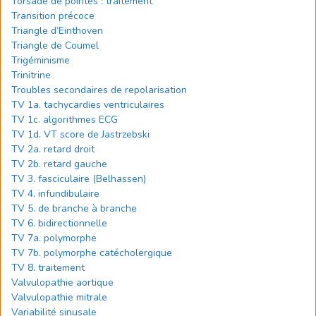
Torsade de pointes : traitement
Transition précoce
Triangle d’Einthoven
Triangle de Coumel
Trigéminisme
Trinitrine
Troubles secondaires de repolarisation
TV 1a. tachycardies ventriculaires
TV 1c. algorithmes ECG
TV 1d. VT score de Jastrzebski
TV 2a. retard droit
TV 2b. retard gauche
TV 3. fasciculaire (Belhassen)
TV 4. infundibulaire
TV 5. de branche à branche
TV 6. bidirectionnelle
TV 7a. polymorphe
TV 7b. polymorphe catécholergique
TV 8. traitement
Valvulopathie aortique
Valvulopathie mitrale
Variabilité sinusale