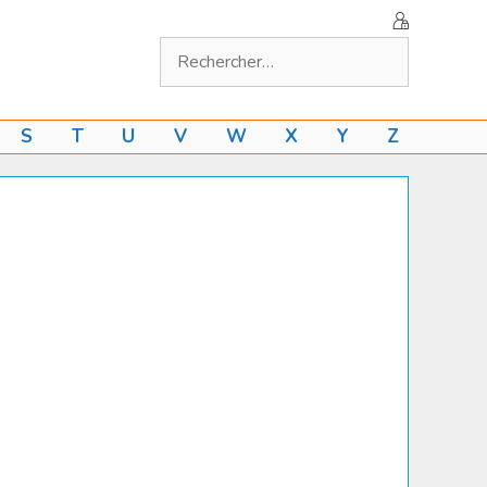
Rechercher :
S
T
U
V
W
X
Y
Z