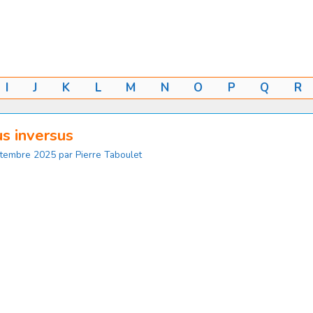
I
J
K
L
M
N
O
P
Q
R
us inversus
ptembre 2025
par
Pierre Taboulet