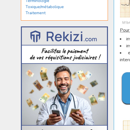
Terminologie
Toxique/métabolique
Traitement
Pour 
i
i
inter