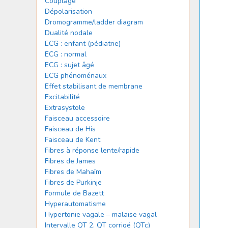
Couplage
Dépolarisation
Dromogramme/ladder diagram
Dualité nodale
ECG : enfant (pédiatrie)
ECG : normal
ECG : sujet âgé
ECG phénoménaux
Effet stabilisant de membrane
Excitabilité
Extrasystole
Faisceau accessoire
Faisceau de His
Faisceau de Kent
Fibres à réponse lente/rapide
Fibres de James
Fibres de Mahaïm
Fibres de Purkinje
Formule de Bazett
Hyperautomatisme
Hypertonie vagale – malaise vagal
Intervalle QT 2. QT corrigé (QTc)