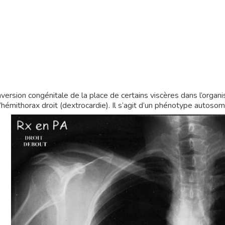
nversion congénitale de la place de certains viscères dans l’organi
l’hémithorax droit (dextrocardie). Il s’agit d’un phénotype autos