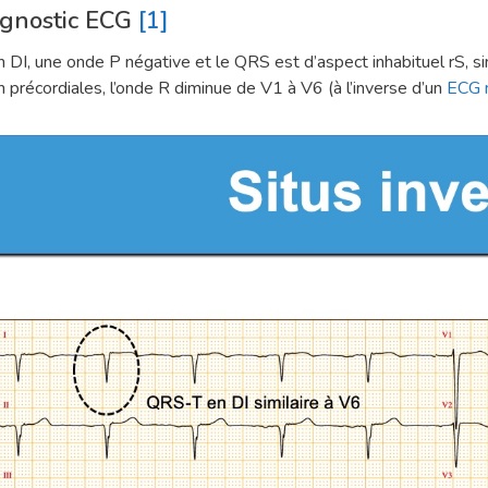
gnostic ECG
[1]
n DI, une onde P négative et le QRS est d’aspect inhabituel rS, si
n précordiales, l’onde R diminue de V1 à V6 (à l’inverse d’un
ECG 