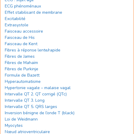
ECG phénoménaux
Effet stabilisant de membrane
Excitabilité
Extrasystole
Faisceau accessoire
Faisceau de His
Faisceau de Kent
Fibres à réponse lente/rapide
Fibres de James
Fibres de Mahaïm
Fibres de Purkinje
Formule de Bazett
Hyperautomatisme
Hypertonie vagale – malaise vagal
Intervalle QT 2. QT corrigé (QTc)
Intervalle QT 3. Long
Intervalle QT 5. QRS larges
Inversion bénigne de l’onde T (black)
Loi de Weidmann
Myocytes
Nœud atrioventriculaire