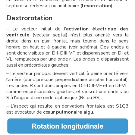
septum se redresse) ou antihoraire (
levorotation
).
Dextrorotation
– Le vecteur initial de l’
activation électrique des
ventricule
(vecteur septal) n’est plus orienté vers la
droite dans un plan frontal, mais tourne dans le sens
horaire en haut et à gauche (voir schéma). Des ondes q
sont donc visibles en DII-DIII-VF et disparaissent en DI et
VL, remplacées par une onde r. Les ondes q disparaissent
aussi en précordiales gauches.
– Le vecteur principal devient vertical, à peine orienté vers
l’arrière (donc presque perpendiculaire au plan horizontal).
Les ondes R sont donc amples en DII-DIII-VF et en DI-VL,
comme en précordiales gauches, et s’inscrit une onde s ou
S à l’origine d’une onde diphasique (Rs ou RS).
– L’aspect qui résulte en dérivations frontales est S1Q3
est évocateur de
cœur pulmonaire aigu
.