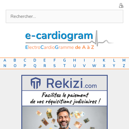
Aller
au
Rechercher :
contenu
A
B
C
D
E
F
G
H
I
J
K
L
M
N
O
P
Q
R
S
T
U
V
W
X
Y
Z