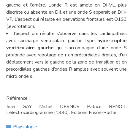
gauche et l’arrière. L’onde R est ample en DI-VL, plus
discrète ou absente en DII, et une onde S apparaît en DIII-
VF. L’aspect qui résulte en dérivations frontales est Q1S3
(levorotation).
l’aspect qui résulte s’observe dans les cardiopathies
avec surcharge ventriculaire gauche type
hypertrophie
ventriculaire gauche
qui s’accompagne d’une onde S
profonde avec rabotage de r en précordiales droites, d’un
déplacement vers la gauche de la zone de transition et en
précordiales gauches d’ondes R amples avec souvent une
micro onde s.
Référence
:
Jean GAY Michel DESNOS Patrice BENOIT.
L’électrocardiogramme (1990). Éditions Frison-Roche
Catégories
Physiologie