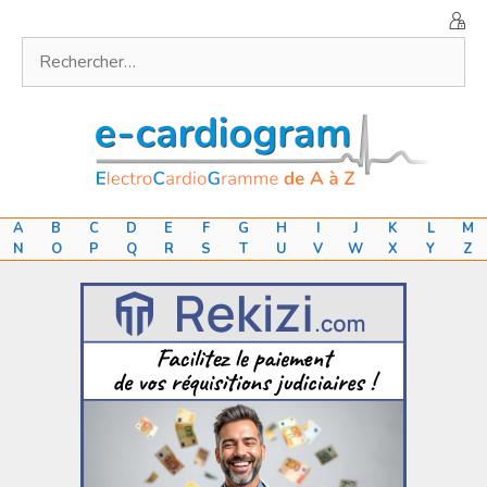
Aller
au
Rechercher :
contenu
A
B
C
D
E
F
G
H
I
J
K
L
M
N
O
P
Q
R
S
T
U
V
W
X
Y
Z