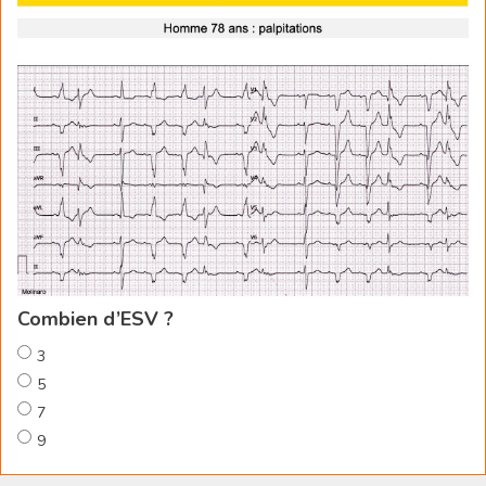
Combien d’ESV ?
3
5
7
9