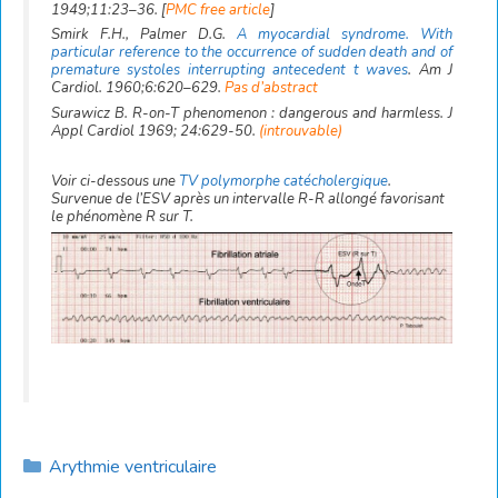
1949;11:23–36. [
PMC free article
]
Smirk F.H., Palmer D.G.
A myocardial syndrome. With
particular reference to the occurrence of sudden death and of
premature systoles interrupting antecedent t waves
. Am J
Cardiol. 1960;6:620–629.
Pas d’abstract
Surawicz B. R-on-T phenomenon : dangerous and harmless. J
Appl Cardiol 1969; 24:629-50.
(introuvable)
Voir ci-dessous une
TV polymorphe catécholergique
.
Survenue de l’ESV après un intervalle R-R allongé favorisant
le phénomène R sur T.
Catégories
Arythmie ventriculaire