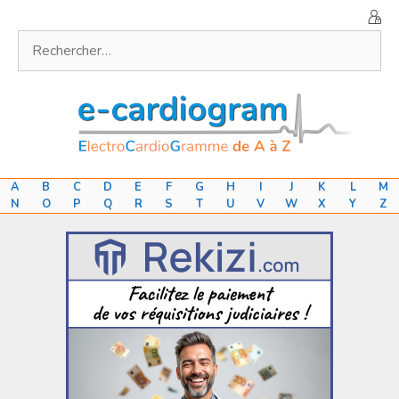
Aller
au
Rechercher :
contenu
A
B
C
D
E
F
G
H
I
J
K
L
M
N
O
P
Q
R
S
T
U
V
W
X
Y
Z