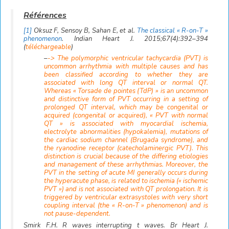
[1]
Oksuz F, Sensoy B, Sahan E, et al.
The classical « R-on-T »
phenomenon
. Indian Heart J. 2015;67(4):392–394
(
téléchargeable
)
–
-> The polymorphic ventricular tachycardia (PVT) is
uncommon arrhythmia with multiple causes and has
been classified according to whether they are
associated with long QT interval or normal QT.
Whereas « Torsade de pointes (TdP) » is an uncommon
and distinctive form of PVT occurring in a setting of
prolonged QT interval, which may be congenital or
acquired (congenital or acquired), « PVT with normal
QT » is associated with myocardial ischemia,
electrolyte abnormalities (hypokalemia), mutations of
the cardiac sodium channel (Brugada syndrome), and
the ryanodine receptor (catecholaminergic PVT). This
distinction is crucial because of the differing etiologies
and management of these arrhythmias. Moreover, the
PVT in the setting of acute MI generally occurs during
the hyperacute phase, is related to ischemia (« ischemic
PVT ») and is not associated with QT prolongation. It is
triggered by ventricular extrasystoles with very short
coupling interval (the « R-on-T » phenomenon) and is
not pause-dependent.
Smirk F.H. R waves interrupting t waves. Br Heart J.