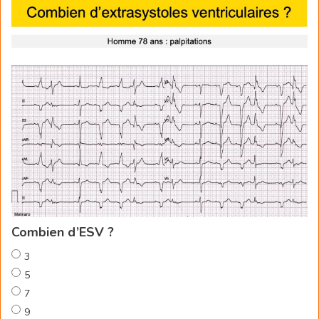
Combien d’ESV ?
3
5
7
9