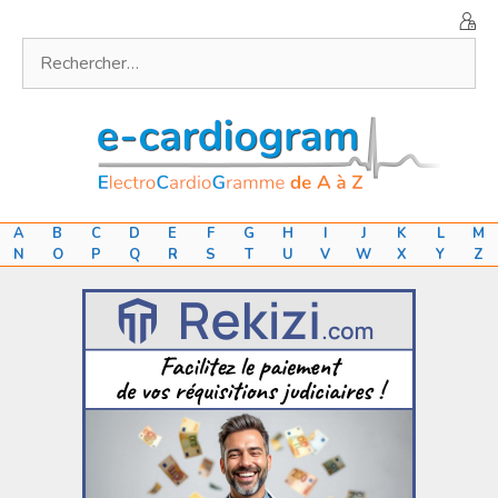
Aller
au
Rechercher :
contenu
A
B
C
D
E
F
G
H
I
J
K
L
M
N
O
P
Q
R
S
T
U
V
W
X
Y
Z