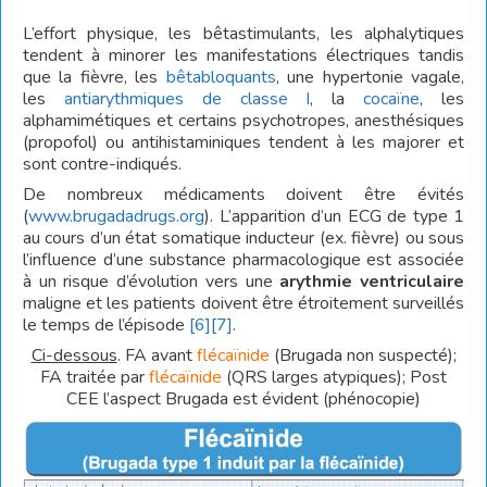
L’effort physique, les bêtastimulants, les alphalytiques
tendent à minorer les manifestations électriques tandis
que la fièvre, les
bêtabloquants
, une hypertonie vagale,
les
antiarythmiques de classe I
, la
cocaïne
, les
alphamimétiques et certains psychotropes, anesthésiques
(propofol) ou antihistaminiques tendent à les majorer et
sont contre-indiqués.
De nombreux médicaments doivent être évités
(
www.brugadadrugs.org
). L’apparition d’un ECG de type 1
au cours d’un état somatique inducteur (ex. fièvre) ou sous
l’influence d’une substance pharmacologique est associée
à un risque d’évolution vers une
arythmie ventriculaire
maligne et les patients doivent être étroitement surveillés
le temps de l’épisode
[6]
[7]
.
Ci-dessous
. FA avant
flécaïnide
(Brugada non suspecté);
FA traitée par
flécaïnide
(QRS larges atypiques); Post
CEE l’aspect Brugada est évident (phénocopie)