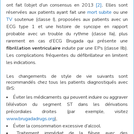
ont fait l’objet d’un consensus en 2013
[2]
.
Elles sont
réservées aux patients ayant fait une
mort subite
ou une
TV
soutenue (classe I), proposées aux patients avec un
ECG type 1 et une histoire de syncope en rapport
probable avec un trouble du rythme (classe IIa), plus
rarement en cas d’ECG Brugada qui présente une
fibrillation ventriculaire
induite par une EPs (classe IIb).
Les complications fréquentes du défibrillateur en limitent
les indications.
Les changements de style de vie suivants sont
recommandés chez tous les patients diagnostiqués avec
BrS:
Éviter les médicaments qui peuvent induire ou aggraver
l’élévation du segment ST dans les dérivations
précordiales droites (par exemple, visitez
www.brugadadrugs.org
),
Éviter la consommation excessive d’alcool.
Traitement immédiat de la fièvre avec des