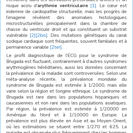
risque accru d’
arythmie ventriculaire
[1]
. Le cœur est
indemne de cardiopathie structurelle, mais les progrès de
l’imagerie révèlent des anomalies histologiques
microstructurelles principalement dans la chambre de
chasse du ventricule droit et qui constituent un substrat
vulnérable
[2]
[2bis]
. Des mutations génétiques du canal
sodique cardiaque sont fréquentes, souvent familiales et à
permanence variable
[2ter]
.
Le profil diagnostique de l’ECG pour le syndrome de
Brugada est fluctuant, contrairement à d’autres syndromes
arythmogènes héréditaires, aussi les données concernant
la prévalence de la maladie sont controversées. Selon une
méta-analyse récente, la prévalence mondiale du
syndrome de Brugada est estimée à 1/2000, mais elle
varie selon la région et l’origine ethnique. Le syndrome de
Brugada est rare dans les populations hispaniques et
caucasiennes et non rare dans les populations asiatiques.
Par région, la prévalence est estimée à 1/20000 en
Amérique du Nord et à 1/10000 en Europe. La
prévalence est plus élevée en Asie et au Moyen-Orient,
où les estimations se situent entre 1/270 et 625. La
maladie est observée plus fréquemment chez les hommes