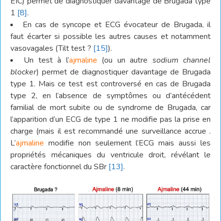
EIC) permet de diagnostiquer davantage de Brugada type
1
[8]
.
En cas de syncope et ECG évocateur de Brugada, il
faut écarter si possible les autres causes et notamment
vasovagales (Tilt test ?
[15]
).
Un test à l’
ajmaline
(ou un autre
sodium channel
blocker
) permet de diagnostiquer davantage de Brugada
type 1. Mais ce test est controversé en cas de Brugada
type 2, en l’absence de symptômes ou d’antécédent
familial de mort subite ou de syndrome de Brugada, car
l’apparition d’un ECG de type 1 ne modifie pas la prise en
charge (mais il est recommandé une surveillance accrue .
L’
ajmaline
modifie non seulement l’ECG mais aussi les
propriétés mécaniques du ventricule droit, révélant le
caractère fonctionnel du SBr
[13]
.