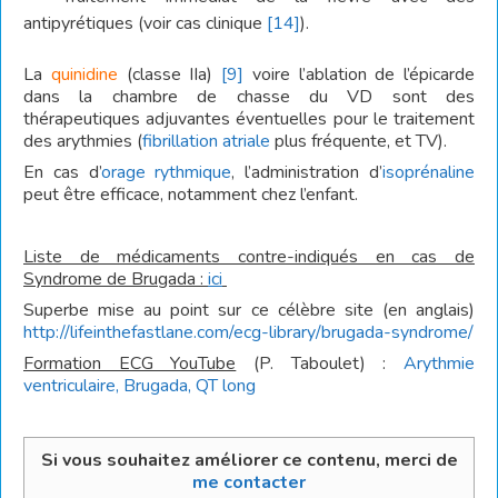
antipyrétiques (voir cas clinique
[14]
).
La
quinidine
(classe IIa)
[9]
voire l’ablation de l’épicarde
dans la chambre de chasse du VD sont des
thérapeutiques adjuvantes éventuelles pour le traitement
des arythmies (
fibrillation atriale
plus fréquente, et TV).
En cas d’
orage rythmique
, l’administration d’
isoprénaline
peut être efficace, notamment chez l’enfant.
Liste de médicaments contre-indiqués en cas de
Syndrome de Brugada :
ici
Superbe mise au point sur ce célèbre site (en anglais)
http://lifeinthefastlane.com/ecg-library/brugada-syndrome/
Formation ECG YouTube
(P. Taboulet) :
Arythmie
ventriculaire, Brugada, QT l
ong
Si vous souhaitez améliorer ce contenu, merci de
me contacter