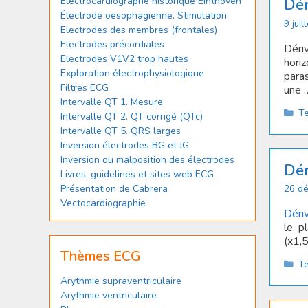
Electrocardiographe historique Einthoven
Dér
Électrode oesophagienne. Stimulation
9 juil
Electrodes des membres (frontales)
Electrodes précordiales
Dériv
Electrodes V1V2 trop hautes
hori
Exploration électrophysiologique
paras
Filtres ECG
une
Intervalle QT 1. Mesure
Ca
T
Intervalle QT 2. QT corrigé (QTc)
Intervalle QT 5. QRS larges
Inversion électrodes BG et JG
Inversion ou malposition des électrodes
Dér
Livres, guidelines et sites web ECG
Présentation de Cabrera
26 d
Vectocardiographie
Déri
le pl
(x1,
Thèmes ECG
Ca
T
Arythmie supraventriculaire
Arythmie ventriculaire