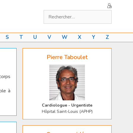
Rechercher :
S
T
U
V
W
X
Y
Z
Pierre Taboulet
 corps
ble à
Cardiologue - Urgentiste
Hôpital Saint-Louis (APHP)