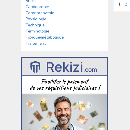
Blocs
Page
Pa
1
2
Cardiopathie
Coronaropathie
Physiologie
Technique
Terminologie
Toxique/métabolique
Traitement