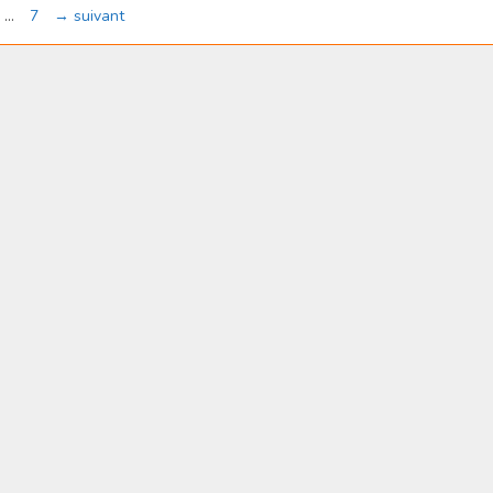
ge
Page
…
7
→
suivant