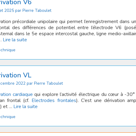
ivation V6
let 2025
par
Pierre Taboulet
ation précordiale unipolaire qui permet l’enregistrement dans un
zontal des différences de potentiel entre l’électrode V6 (pos
ternal dans le 5e espace intercostal gauche, ligne medio-axillai
 …
Lire la suite
tégories
echnique
ivation VL
écembre 2022
par
Pierre Taboulet
vation cardiaque
qui explore l’activité électrique du cœur à -30
an frontal (cf.
Electrodes frontales
). C’est une dérivation ampl
5) et …
Lire la suite
tégories
echnique