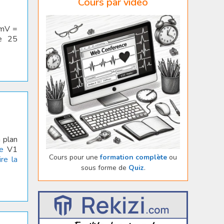
Cours par vidéo
 mV =
de 25
 plan
e
V1
Cours pour une
formation complète
ou
ire la
sous forme de
Quiz
.