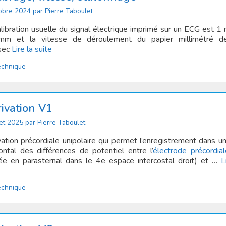
obre 2024
par
Pierre Taboulet
alibration usuelle du signal électrique imprimé sur un ECG est 1
m et la vitesse de déroulement du papier millimétré 
sec
Lire la suite
tégories
echnique
ivation V1
let 2025
par
Pierre Taboulet
ation précordiale unipolaire qui permet l’enregistrement dans un
zontal des différences de potentiel entre l’
électro
de précordial
ée en parasternal dans le 4e espace intercostal droit) et …
L
tégories
echnique