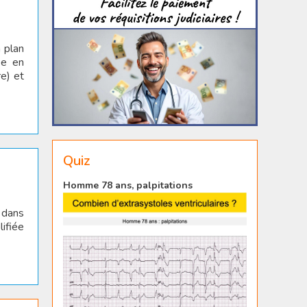
 plan
ée en
re) et
Quiz
Homme 78 ans, palpitations
° dans
ifiée