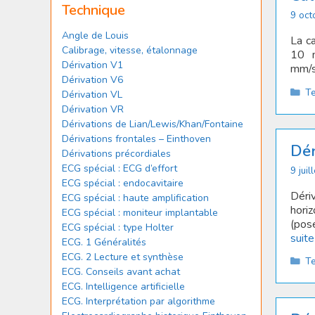
Technique
9 oct
Angle de Louis
La c
Calibrage, vitesse, étalonnage
10 m
Dérivation V1
mm/
Dérivation V6
Ca
T
Dérivation VL
Dérivation VR
Dérivations de Lian/Lewis/Khan/Fontaine
Dérivations frontales – Einthoven
Dér
Dérivations précordiales
ECG spécial : ECG d’effort
9 juil
ECG spécial : endocavitaire
Dériv
ECG spécial : haute amplification
hori
ECG spécial : moniteur implantable
(pos
ECG spécial : type Holter
suite
ECG. 1 Généralités
ECG. 2 Lecture et synthèse
Ca
T
ECG. Conseils avant achat
ECG. Intelligence artificielle
ECG. Interprétation par algorithme