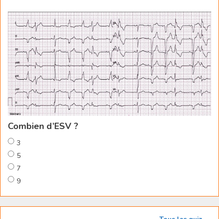
Combien d’ESV ?
3
5
7
9