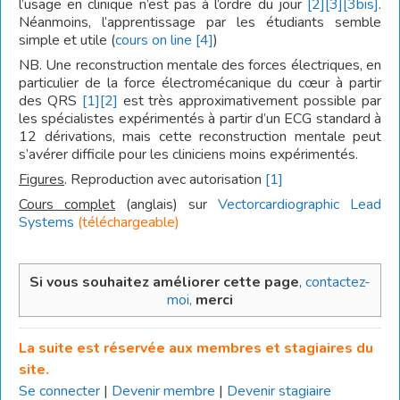
l’usage en clinique n’est pas à l’ordre du jour
[2]
[3]
[3bis]
.
Néanmoins, l’apprentissage par les étudiants semble
simple et utile (
cours on line
[4]
)
NB. Une reconstruction mentale des forces électriques, en
particulier de la force électromécanique du cœur à partir
des QRS
[1]
[2]
est très approximativement possible par
les spécialistes expérimentés à partir d’un ECG standard à
12 dérivations, mais cette reconstruction mentale peut
s’avérer difficile pour les cliniciens moins expérimentés.
Figures
. Reproduction avec autorisation
[1]
Cours complet
(anglais) sur
Vectorcardiographic Lead
Systems
(téléchargeable)
Si vous souhaitez améliorer cette page
,
contactez-
moi,
merci
La suite est réservée aux membres et stagiaires du
site.
Se connecter
|
Devenir membre
|
Devenir stagiaire