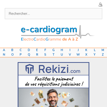
Aller
au
Rechercher :
contenu
A
B
C
D
E
F
G
H
I
J
K
L
M
N
O
P
Q
R
S
T
U
V
W
X
Y
Z