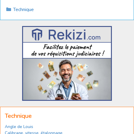
Catégories
Technique
Technique
Angle de Louis
Calibrage, vitesse, étalonnage