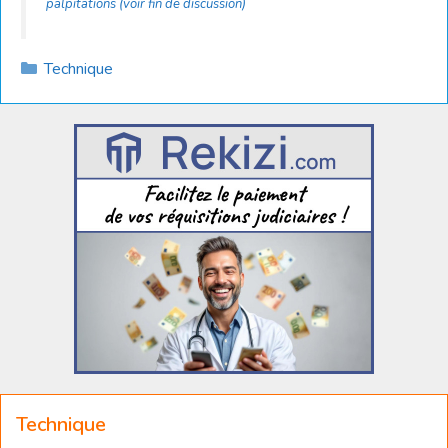
palpitations (voir fin de discussion)
Catégories
Technique
Technique