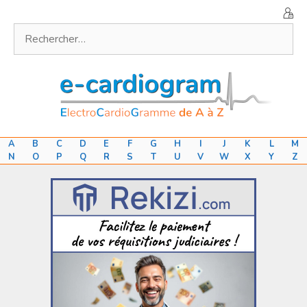
Aller
au
Rechercher :
contenu
A
B
C
D
E
F
G
H
I
J
K
L
M
N
O
P
Q
R
S
T
U
V
W
X
Y
Z