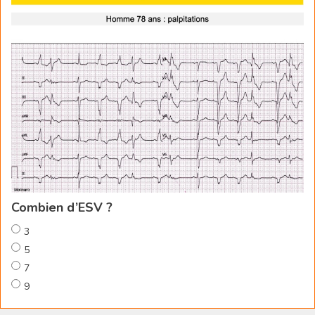
Combien d’ESV ?
3
5
7
9