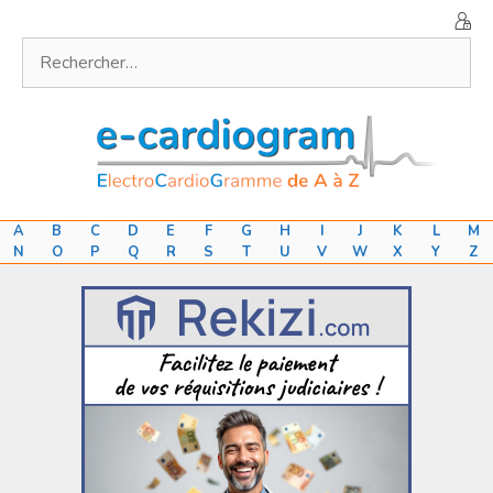
Aller
au
Rechercher :
contenu
A
B
C
D
E
F
G
H
I
J
K
L
M
N
O
P
Q
R
S
T
U
V
W
X
Y
Z