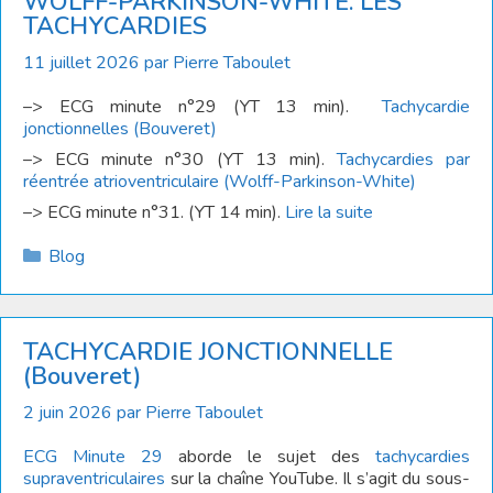
WOLFF-PARKINSON-WHITE. LES
TACHYCARDIES
11 juillet 2026
par
Pierre Taboulet
–> ECG minute n°29 (YT 13 min).
Tachycardie
jonctionnelles (Bouveret)
–> ECG minute n°30 (YT 13 min).
Tachycardies par
réentrée atrioventriculaire (Wolff-Parkinson-White)
–> ECG minute n°31. (YT 14 min).
Lire la suite
Catégories
Blog
TACHYCARDIE JONCTIONNELLE
(Bouveret)
2 juin 2026
par
Pierre Taboulet
ECG Minute 29
aborde le sujet des
tachycardies
supraventriculaires
sur la chaîne YouTube. Il s’agit du sous-