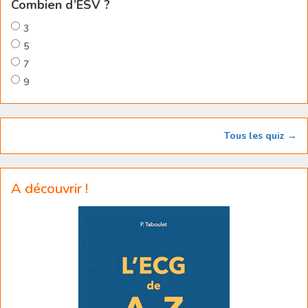
Combien d’ESV ?
3
5
7
9
Tous les quiz →
A découvrir !