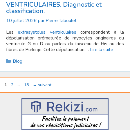
VENTRICULAIRES. Diagnostic et
classification.
10 juillet 2026
par
Pierre Taboulet
Les
extrasystoles ventriculaires
correspondent à la
dépolarisation prématurée de myocytes originaires du
ventricule G ou D ou parfois du faisceau de His ou des
fibres de Purkinje. Cette dépolarisation …
Lire la suite
Catégories
Blog
Page
Page
Page
1
2
…
18
→
suivant