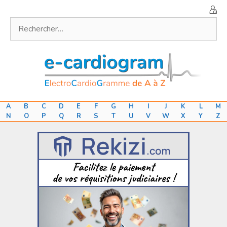
Aller
au
Rechercher :
contenu
A
B
C
D
E
F
G
H
I
J
K
L
M
N
O
P
Q
R
S
T
U
V
W
X
Y
Z