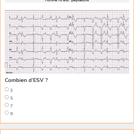
Combien d’ESV ?
3
5
7
9