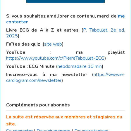
Si vous souhaitez améliorer ce contenu, merci de
me
contacter
Livre ECG de A à Z et autres (
P. Taboulet, 2e ed.
2025
)
Faîtes des quiz
(
site web
)
YouTube
:
ma playlist
https://www.youtube.com/c/PierreTaboulet-ECG
)
YouTube : ECG Minute (
hebdomadaire 10 min
)
Inscrivez-vous à ma newsletter (
https://www.e-
cardiogram.com/newsletter
)
Compléments pour abonnés
La suite est réservée aux membres et stagiaires du
site.
Se connecter
|
Devenir membre
|
Devenir stagiaire