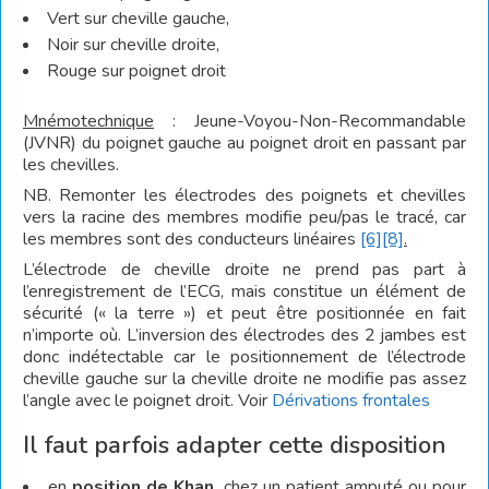
Vert sur cheville gauche,
Noir sur cheville droite,
Rouge sur poignet droit
Mnémotechnique
: Jeune-Voyou-Non-Recommandable
(JVNR) du poignet gauche au poignet droit en passant par
les chevilles.
NB. Remonter les électrodes des poignets et chevilles
vers la racine des membres modifie peu/pas le tracé
,
car
les membres sont des conducteurs linéaires
[6]
[8]
.
L’électrode de cheville droite ne prend pas part à
l’enregistrement de l’ECG, mais constitue un élément de
sécurité (« la terre ») et peut être positionnée en fait
n’importe où. L’inversion des électrodes des 2 jambes est
donc indétectable car le positionnement de l’électrode
cheville gauche sur la cheville droite ne modifie pas assez
l’angle avec le poignet droit. Voir
Dérivations frontales
Il faut parfois adapter cette disposition
en
position de Khan
, chez un patient amputé ou pour