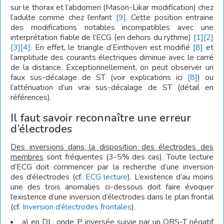
sur le thorax et l’abdomen (Mason-Likar modification) chez
l’adulte comme chez l’enfant
[9]
. Cette position entraine
des modifications notables incompatibles avec une
interprétation fiable de l’ECG (en dehors du rythme)
[1]
[2]
[3]
[4]
. En effet, le triangle d’Einthoven est modifié
[8]
et
l’amplitude des courants électriques diminue avec le carré
de la distance. Exceptionnellement, on peut observer un
faux sus-décalage de ST (voir explications ici
[8]
) ou
l’atténuation d’un vrai sus-décalage de ST (détail en
références).
Il faut savoir reconnaître une erreur
d’électrodes
Des inversions dans la disposition des électrodes des
membres
sont fréquentes (3-5% des cas). Toute lecture
d’ECG doit commencer par la recherche d’une inversion
des d’électrodes (cf.
ECG lecture
). L’existence d’au moins
une des trois anomalies ci-dessous doit faire évoquer
l’existence d’une inversion d’électrodes dans le plan frontal
(cf.
Inversion d’électrodes frontales
).
a) en DI : onde P inversée suivie par un QRS-T négatif