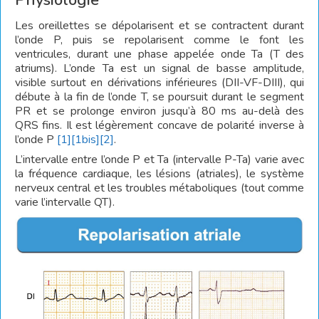
Physiologie
Les oreillettes se dépolarisent et se contractent durant
l’onde P, puis se repolarisent comme le font les
ventricules, durant une phase appelée onde Ta (T des
atriums). L’onde Ta est un signal de basse amplitude,
visible surtout en dérivations inférieures (DII-VF-DIII), qui
débute à la fin de l’onde T, se poursuit durant le segment
PR et se prolonge environ jusqu’à 80 ms au-delà des
QRS fins. Il est légèrement concave de polarité inverse à
l’onde P
[1]
[1bis]
[2]
.
L’intervalle entre l’onde P et Ta (intervalle P-Ta) varie avec
la fréquence cardiaque, les lésions (atriales), le système
nerveux central et les troubles métaboliques (tout comme
varie l’intervalle QT).