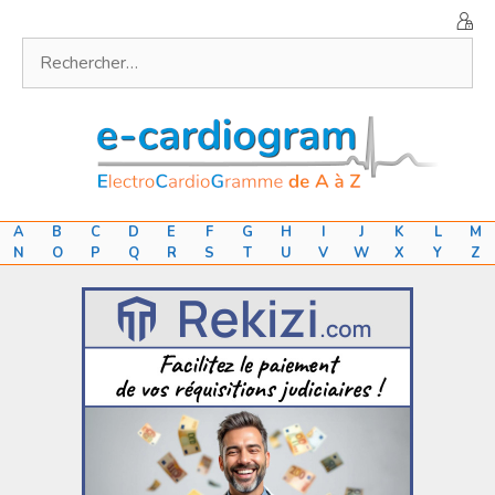
Aller
au
Rechercher :
contenu
A
B
C
D
E
F
G
H
I
J
K
L
M
N
O
P
Q
R
S
T
U
V
W
X
Y
Z