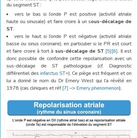
du segment ST :
vers le bas si l’onde P est positive (activité atriale
haute ou sinusale) et faire croire à un s
ous-décalage de
ST
.
vers le haut si l’onde P est négative (activité atriale
basse ou sinus coronaire), en particulier si le PR est court
et faire croire à tort à
sus-décalage de ST
[5]
[6]
. Il est
donc possible de confondre cette repolarisation avec un
sus-décalage de ST pathologique (cf. Diagnostic
différentiel des
infarctus ST+
). Ce piège est fréquent et on
lui a donné le nom du Dr Emery West qui l’a révélé en
1978 (cas cliniques et réf
[7]
–>
Emery phenomenon
).