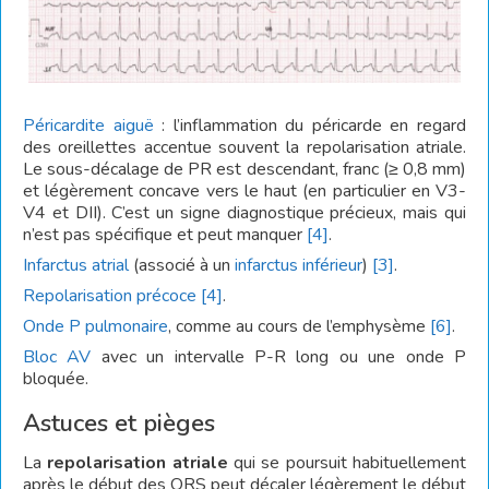
Péricardite aiguë
: l’inflammation du péricarde en regard
des oreillettes accentue souvent la repolarisation atriale.
Le sous-décalage de PR est descendant, franc (≥ 0,8 mm)
et légèrement concave vers le haut (en particulier en V3-
V4 et DII). C’est un signe diagnostique précieux, mais qui
n’est pas spécifique et peut manquer
[4]
.
Infarctus atrial
(associé à un
infarctus inférieur
)
[3]
.
Repolarisation précoce
[4]
.
Onde P pulmonaire
, comme au cours de l’emphysème
[6]
.
Bloc AV
avec un intervalle P-R long ou une onde P
bloquée.
Astuces et pièges
La
repolarisation atriale
qui se poursuit habituellement
après le début des QRS peut décaler légèrement le début