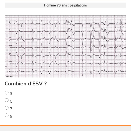
Combien d’ESV ?
3
5
7
9