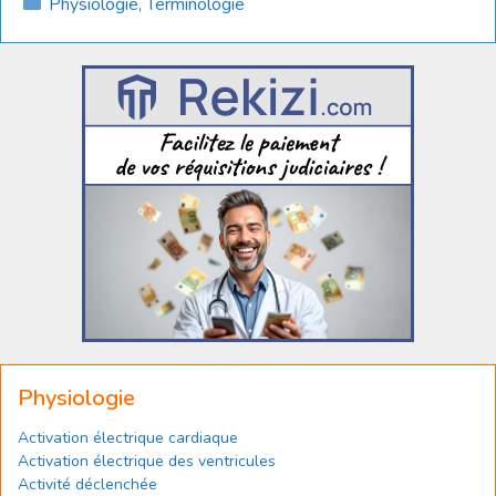
Catégories
Physiologie
,
Terminologie
Physiologie
Activation électrique cardiaque
Activation électrique des ventricules
Activité déclenchée