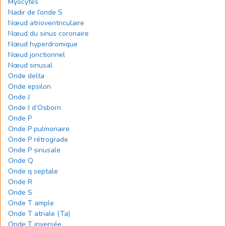
Myocytes
Nadir de l’onde S
Nœud atrioventriculaire
Nœud du sinus coronaire
Nœud hyperdromique
Nœud jonctionnel
Nœud sinusal
Onde delta
Onde epsilon
Onde J
Onde J d’Osborn
Onde P
Onde P pulmonaire
Onde P rétrograde
Onde P sinusale
Onde Q
Onde q septale
Onde R
Onde S
Onde T ample
Onde T atriale (Ta)
Onde T inversée