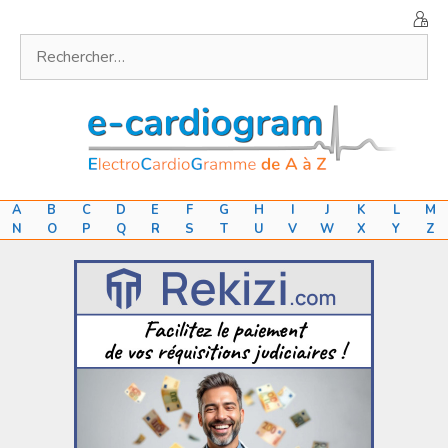
Aller
au
Rechercher :
contenu
A
B
C
D
E
F
G
H
I
J
K
L
M
N
O
P
Q
R
S
T
U
V
W
X
Y
Z