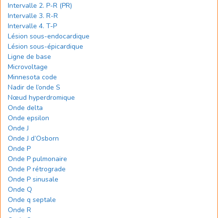
Intervalle 2. P-R (PR)
Intervalle 3. R-R
Intervalle 4. T-P
Lésion sous-endocardique
Lésion sous-épicardique
Ligne de base
Microvoltage
Minnesota code
Nadir de l’onde S
Nœud hyperdromique
Onde delta
Onde epsilon
Onde J
Onde J d’Osborn
Onde P
Onde P pulmonaire
Onde P rétrograde
Onde P sinusale
Onde Q
Onde q septale
Onde R