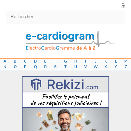
Aller
au
Rechercher :
contenu
A
B
C
D
E
F
G
H
I
J
K
L
M
N
O
P
Q
R
S
T
U
V
W
X
Y
Z