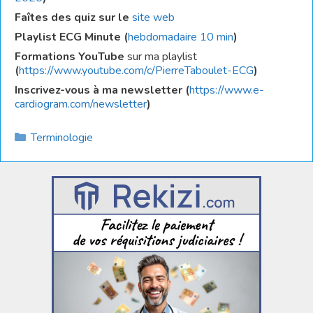
Faîtes des quiz sur le
site web
Playlist ECG Minute (
hebdomadaire 10 min
)
Formations
YouTube
sur ma playlist
(
https://www.youtube.com/c/PierreTaboulet-ECG
)
Inscrivez-vous à ma newsletter
(
https://www.e-
cardiogram.com/newsletter
)
Catégories
Terminologie