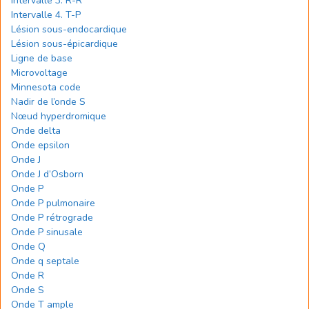
Intervalle 3. R-R
Intervalle 4. T-P
Lésion sous-endocardique
Lésion sous-épicardique
Ligne de base
Microvoltage
Minnesota code
Nadir de l’onde S
Nœud hyperdromique
Onde delta
Onde epsilon
Onde J
Onde J d’Osborn
Onde P
Onde P pulmonaire
Onde P rétrograde
Onde P sinusale
Onde Q
Onde q septale
Onde R
Onde S
Onde T ample