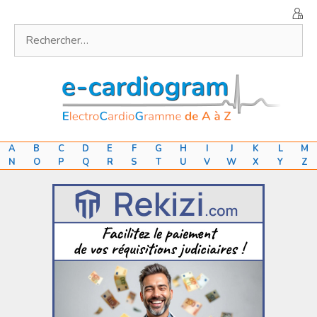
Aller
au
Rechercher :
contenu
A
B
C
D
E
F
G
H
I
J
K
L
M
N
O
P
Q
R
S
T
U
V
W
X
Y
Z