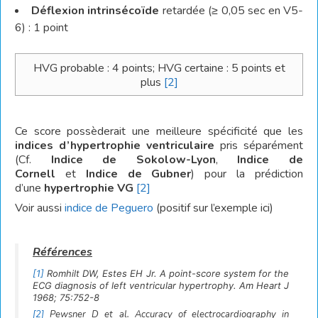
Déflexion intrinsécoïde
retardée (≥ 0,05 sec en V5-
6) : 1 point
HVG probable : 4 points; HVG certaine : 5 points et
plus
[2]
Ce score possèderait une meilleure spécificité que les
indices d’hypertrophie ventriculaire
pris séparément
(Cf.
Indice de Sokolow-Lyon
,
Indice de
Cornell
et
Indice de Gubner
) pour la prédiction
d’une
hypertrophie VG
[2]
Voir aussi
indice de Peguero
(positif sur l’exemple ici)
[1]
Romhilt DW, Estes EH Jr. A point-score system for the
ECG diagnosis of left ventricular hypertrophy. Am Heart J
1968; 75:752-8
[2]
Pewsner D et al. Accuracy of electrocardiography in