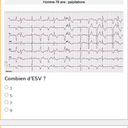
Combien d’ESV ?
3
5
7
9