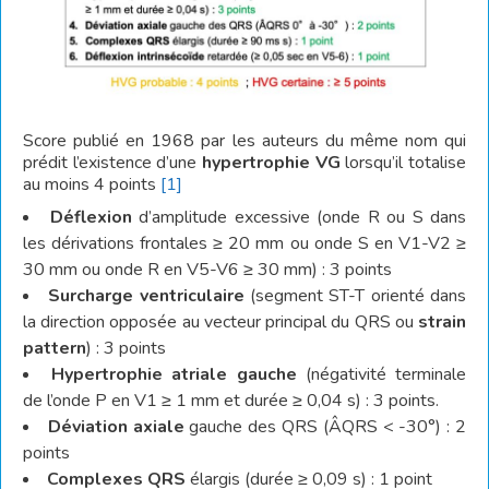
Score publié en 1968 par les auteurs du même nom qui
prédit l’existence d’une
hypertrophie VG
lorsqu’il totalise
au moins 4 points
[1]
Déflexion
d’amplitude excessive (onde R ou S dans
les dérivations frontales ≥ 20 mm ou onde S en V1-V2 ≥
30 mm ou onde R en V5-V6 ≥ 30 mm) : 3 points
Surcharge ventriculaire
(segment ST-T orienté dans
la direction opposée au vecteur principal du QRS ou
strain
pattern
) : 3 points
Hypertrophie atriale gauche
(négativité terminale
de l’onde P en V1 ≥ 1 mm et durée ≥ 0,04 s) : 3 points.
Déviation axiale
gauche des QRS (ÂQRS < -30°) : 2
points
Complexes QRS
élargis (durée ≥ 0,09 s) : 1 point