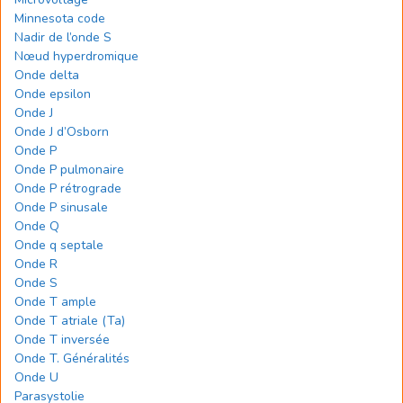
Minnesota code
Nadir de l’onde S
Nœud hyperdromique
Onde delta
Onde epsilon
Onde J
Onde J d’Osborn
Onde P
Onde P pulmonaire
Onde P rétrograde
Onde P sinusale
Onde Q
Onde q septale
Onde R
Onde S
Onde T ample
Onde T atriale (Ta)
Onde T inversée
Onde T. Généralités
Onde U
Parasystolie