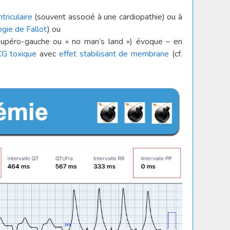
triculaire
(souvent associé à une cardiopathie) ou à
ogie de Fallot
) ou
supéro-gauche ou « no man’s land ») évoque – en
G toxique
avec
effet
stabilisant de membrane
(cf.