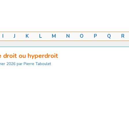
I
J
K
L
M
N
O
P
Q
R
 droit ou hyperdroit
vier 2026
par
Pierre Taboulet