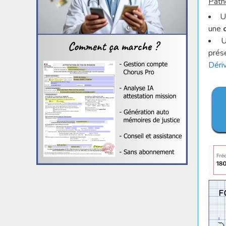
Path
U
une
U
prés
Déri