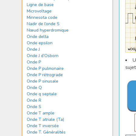
Ligne de base
Microvoltage
Minnesota code
Nadir de l’onde S
Nœud hyperdromique
Onde delta
Onde epsilon
Onde J
Onde J d’Osborn
Onde P
sujet
Onde P pulmonaire
Onde P rétrograde
Onde P sinusale
Onde Q
Onde q septale
Onde R
Onde S
Onde T ample
Onde T atriale (Ta)
Onde T inversée
Onde T. Généralités