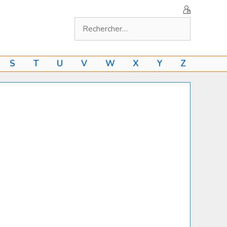
Rechercher :
S
T
U
V
W
X
Y
Z