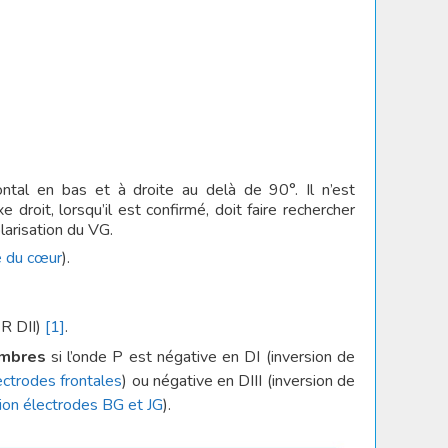
ntal en bas et à droite au delà de 90°. Il n’est
xe droit, lorsqu’il est confirmé, doit faire rechercher
larisation du VG.
 du cœur
).
 R DII)
[1]
.
embres
si l’onde P est négative en DI (inversion de
ectrodes frontales
) ou négative en DIII (inversion de
ion électrodes BG et JG
).