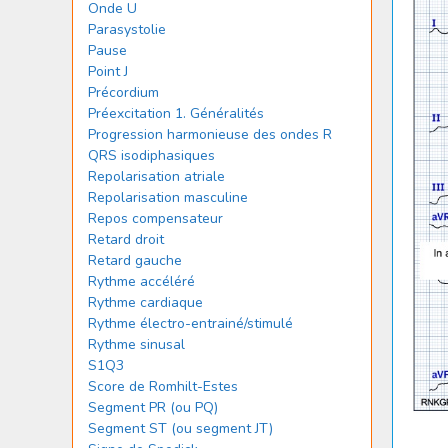
Onde U
Parasystolie
Pause
Point J
Précordium
Préexcitation 1. Généralités
Progression harmonieuse des ondes R
QRS isodiphasiques
Repolarisation atriale
Repolarisation masculine
Repos compensateur
Retard droit
Retard gauche
Rythme accéléré
Rythme cardiaque
Rythme électro-entrainé/stimulé
Rythme sinusal
S1Q3
Score de Romhilt-Estes
Segment PR (ou PQ)
Segment ST (ou segment JT)