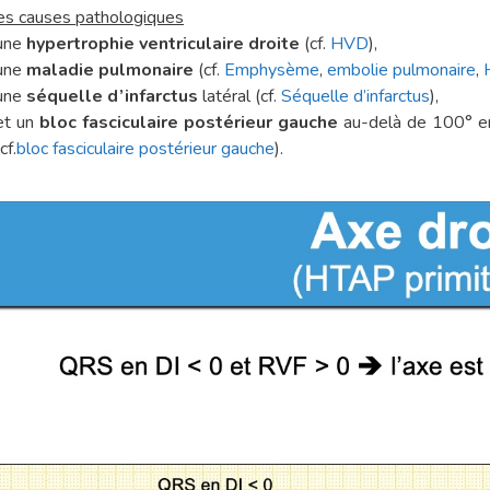
es causes pathologiques
une
hypertrophie ventriculaire droite
(cf.
HVD
),
une
maladie pulmonaire
(cf.
Emphysème
,
embolie pulmonaire
,
une
séquelle d’infarctus
latéral (cf.
Séquelle d’infarctus
),
et un
bloc fasciculaire postérieur gauche
au-delà de 100° en
cf.
bloc fasciculaire postérieur gauche
).