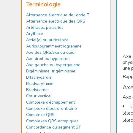
Terminologie
Alternance électrique de l’onde T
Alternance électrique des QRS
Artéfacts, parasites
Arythmie
Atrial(e) ou auriculaire
Auriculogramme/atriogramme
Axe des QRS/axe du cœur
Axe 
Axe droit ou hyperdroit
physi
Axe gauche ou hypergauche
une p
Bigéminisme, trigéminisme
Rappe
Bitachycardie
Bradyarythmie
Axe
Bradycardie
Cœur vertical
Axe 
Complexe d’échappement
I
Complexe électro-entraîné
l’éle
Complexe QRS
l’éle
Complexes QRS ectopiques
Concordance du segment ST