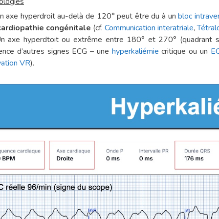
ologies
n axe hyperdroit au-delà de 120° peut être du à un
bloc intraven
cardiopathie congénitale
(cf.
Communication interatriale
,
Tétral
n axe hyperdtoit ou extrême entre 180° et 270°
(quadrant 
ence d’autres signes ECG – une
hyperkaliémie
critique ou
un
EC
vation VR
).