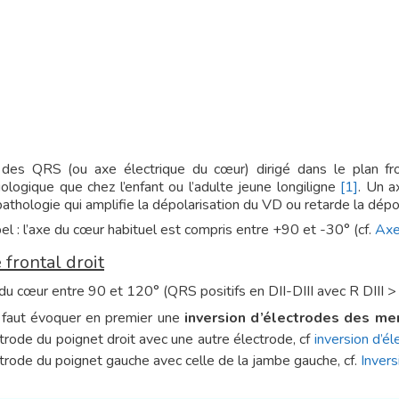
des QRS (ou axe électrique du cœur) dirigé dans le plan fro
ologique que chez l’enfant ou l’adulte jeune longiligne
[1]
. Un a
athologie qui amplifie la dépolarisation du VD ou retarde la dépo
l : l’axe du cœur habituel est compris entre +90 et -30° (cf.
Axe
 frontal droit
du cœur entre 90 et 120° (QRS positifs en DII-DIII avec R DIII >
l faut évoquer en premier une
inversion d’électrodes des m
ctrode du poignet droit avec une autre électrode, cf
inversion d’él
ctrode du poignet gauche avec celle de la jambe gauche, cf.
Invers