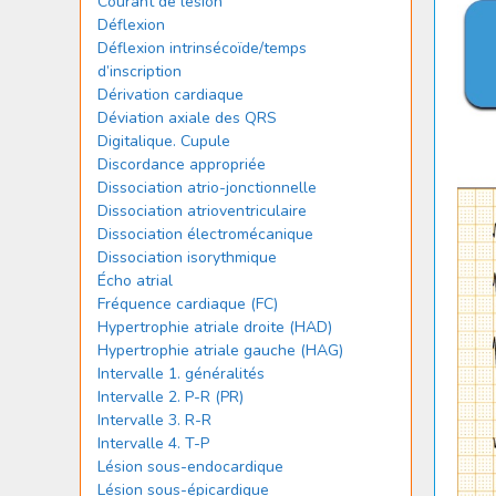
Courant de lésion
Déflexion
Déflexion intrinsécoïde/temps
d’inscription
Dérivation cardiaque
Déviation axiale des QRS
Digitalique. Cupule
Discordance appropriée
Dissociation atrio-jonctionnelle
Dissociation atrioventriculaire
Dissociation électromécanique
Dissociation isorythmique
Écho atrial
Fréquence cardiaque (FC)
Hypertrophie atriale droite (HAD)
Hypertrophie atriale gauche (HAG)
Intervalle 1. généralités
Intervalle 2. P-R (PR)
Intervalle 3. R-R
Intervalle 4. T-P
Lésion sous-endocardique
Lésion sous-épicardique