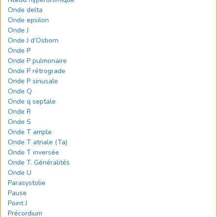
Onde delta
Onde epsilon
Onde J
Onde J d’Osborn
Onde P
Onde P pulmonaire
Onde P rétrograde
Onde P sinusale
Onde Q
Onde q septale
Onde R
Onde S
Onde T ample
Onde T atriale (Ta)
Onde T inversée
Onde T. Généralités
Onde U
Parasystolie
Pause
Point J
Précordium