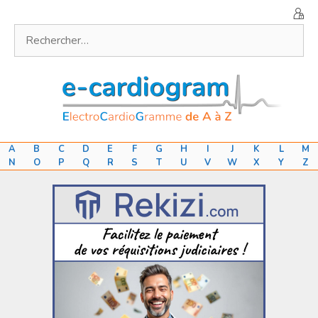
Aller
au
Rechercher :
contenu
A
B
C
D
E
F
G
H
I
J
K
L
M
N
O
P
Q
R
S
T
U
V
W
X
Y
Z