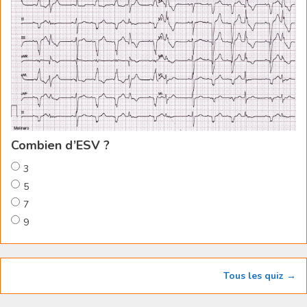
Combien d’ESV ?
3
5
7
9
Tous les quiz →