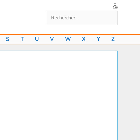
Rechercher :
S
T
U
V
W
X
Y
Z