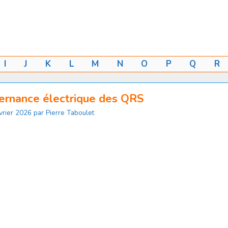
I
J
K
L
M
N
O
P
Q
R
ernance électrique des QRS
vrier 2026
par
Pierre Taboulet