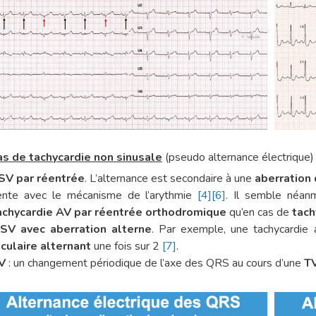
as de tachycardie non sinusale
(pseudo alternance électrique)
SV par réentrée
. L’alternance est secondaire à une
aberration
ente avec le mécanisme de l’arythmie
[4]
[6]
. Il semble néanm
achycardie AV par réentrée orthodromique
qu’en cas de
tach
SV avec aberration alterne
. Par exemple, une tachycardie 
iculaire alternant
une fois sur 2
[7]
.
V
: un changement périodique de l’axe des QRS au cours d’une
T