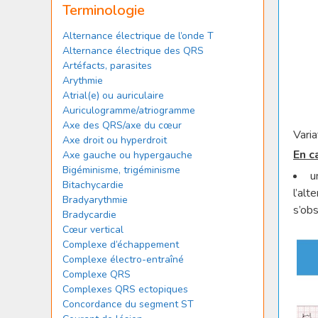
Terminologie
Alternance électrique de l’onde T
Alternance électrique des QRS
Artéfacts, parasites
Arythmie
Atrial(e) ou auriculaire
Auriculogramme/atriogramme
Axe des QRS/axe du cœur
Vari
Axe droit ou hyperdroit
En c
Axe gauche ou hypergauche
Bigéminisme, trigéminisme
u
Bitachycardie
l’al
Bradyarythmie
s’ob
Bradycardie
Cœur vertical
Complexe d’échappement
Complexe électro-entraîné
Complexe QRS
Complexes QRS ectopiques
Concordance du segment ST