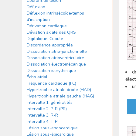
Courant de lésion
Déflexion
Déflexion intrinsécoïde/temps
d’inscription
Dérivation cardiaque
Déviation axiale des QRS
Digitalique. Cupule
Discordance appropriée
Dissociation atrio-jonctionnelle
Dissociation atrioventriculaire
Dissociation électromécanique
Dissociation isorythmique
d
Écho atrial
élect
Fréquence cardiaque (FC)
u
Hypertrophie atriale droite (HAD)
Hypertrophie atriale gauche (HAG)
Intervalle 1. généralités
Intervalle 2. P-R (PR)
Intervalle 3. R-R
Intervalle 4. T-P
Lésion sous-endocardique
Lésion sous-épicardique