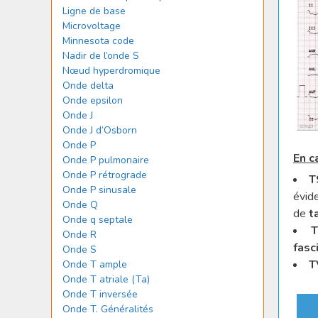
Ligne de base
Microvoltage
Minnesota code
Nadir de l’onde S
Nœud hyperdromique
Onde delta
Onde epsilon
Onde J
Onde J d’Osborn
Onde P
En c
Onde P pulmonaire
Onde P rétrograde
T
Onde P sinusale
évid
Onde Q
de
t
Onde q septale
T
Onde R
fasc
Onde S
T
Onde T ample
Onde T atriale (Ta)
Onde T inversée
Onde T. Généralités