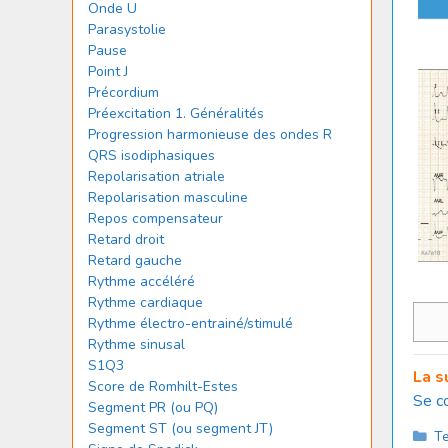
Onde U
Parasystolie
Pause
Point J
Précordium
Préexcitation 1. Généralités
Progression harmonieuse des ondes R
QRS isodiphasiques
Repolarisation atriale
Repolarisation masculine
Repos compensateur
Retard droit
Retard gauche
Rythme accéléré
Rythme cardiaque
Rythme électro-entrainé/stimulé
Rythme sinusal
S1Q3
La s
Score de Romhilt-Estes
Se c
Segment PR (ou PQ)
Segment ST (ou segment JT)
Ca
Te