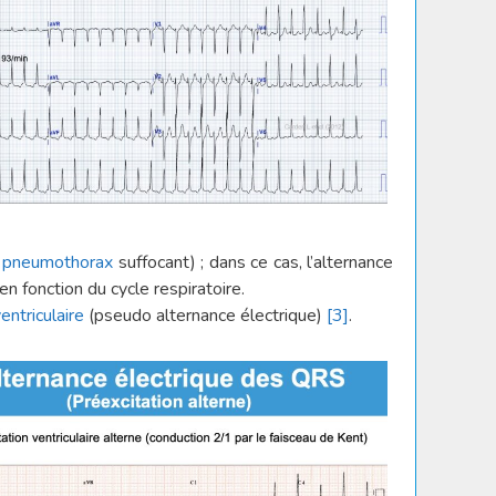
u
pneumothorax
suffocant) ; dans ce cas, l’alternance
n fonction du cycle respiratoire.
ntriculaire
(pseudo alternance électrique)
[3]
.