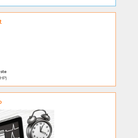
t
ste
PHP)
o