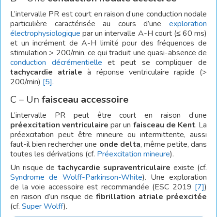
L’intervalle PR est court en raison d’une conduction nodale
particulière caractérisée au cours d’une
exploration
électrophysiologique
par un intervalle A-H court (≤ 60 ms)
et un incrément de A-H limité pour des fréquences de
stimulation > 200/min, ce qui traduit une quasi-absence de
conduction décrémentielle
et peut se compliquer de
tachycardie atriale
à réponse ventriculaire rapide (>
200/min)
[5]
.
C – Un
faisceau accessoire
L’intervalle PR peut être court en raison d’une
préexcitation ventriculaire
par un
faisceau de Kent
. La
préexcitation peut être mineure ou intermittente, aussi
faut-il bien rechercher une
onde delta
, même petite, dans
toutes les dérivations (cf.
Préexcitation mineure
).
Un risque de
tachycardie supraventriculaire
existe (cf.
Syndrome de Wolff-Parkinson-White
). Une exploration
de la voie accessoire est recommandée (ESC 2019
[7]
)
en raison d’un risque de
fibrillation atriale
préexcitée
(cf.
Super Wolff
).