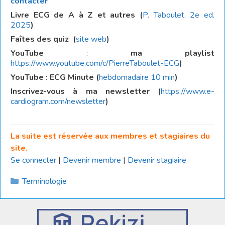
contacter
Livre ECG de A à Z et autres (
P. Taboulet, 2e ed.
2025
)
Faîtes des quiz
(
site web
)
YouTube
:
ma playlist
https://www.youtube.com/c/PierreTaboulet-ECG
)
YouTube : ECG Minute (
hebdomadaire 10 min
)
Inscrivez-vous à ma newsletter (
https://www.e-
cardiogram.com/newsletter
)
La suite est réservée aux membres et stagiaires du
site.
Se connecter
|
Devenir membre
|
Devenir stagiaire
Catégories
Terminologie