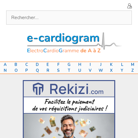
Aller
au
Rechercher :
contenu
A
B
C
D
E
F
G
H
I
J
K
L
M
N
O
P
Q
R
S
T
U
V
W
X
Y
Z