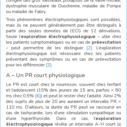
corrigée des gros vaisseaux, prolapsus de la valve mitrale,
dystrophie musculaire de Duschenne, maladie de Pompe
ou maladie de Fabry.
Trois phénomènes électrophysiologiques sont possibles,
mais ils ne peuvent généralement pas être distingués à
partir des seules données de l’ECG de 12 dérivations.
Seule l’
exploration électrophysiologique
– utile chez
les patients symptomatiques ou en cas de
préexcitation
– peut permettre de les distinguer
[2]
. L’exploration
électrophysiologique est nécessaire chez les patients
présentant des symptômes ou en cas de préexcitation
pour les différencier
[2]
.
A – Un PR court physiologique
Le PR est court chez le nourrisson, souvent chez l’enfant
et l’adolescent (15% des jeunes de 15 ans, parfois < 80
ms chez 0,5%
[6]
) et peut le rester chez l’adulte. Ainsi 2%
des sujets de plus de 20 ans auraient un intervalle PR <
110 ms. D’ailleurs, la durée du PR peut se raccourcir en
cas de tachycardie, lors d’une stimulation sympathique ou
d’une hyperthyroïdie. Dans ce cas, l’
exploration
électrophysiologique
révèle un intervalle A-H court (≤