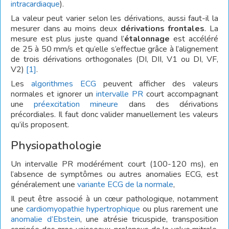
intracardiaque
).
La valeur peut varier selon les dérivations, aussi faut-il la
mesurer dans au moins deux
dérivations frontales
. La
mesure est plus juste quand l’
étalonnage
est accéléré
de 25 à 50 mm/s et qu’elle s’effectue grâce à l’alignement
de trois dérivations orthogonales (DI, DII, V1 ou DI, VF,
V2)
[1]
.
Les
algorithmes ECG
peuvent afficher des valeurs
normales et ignorer un
intervalle PR
court accompagnant
une
préexcitation mineure
dans des dérivations
précordiales. Il faut donc valider manuellement les valeurs
qu’ils proposent.
Physiopathologie
Un intervalle PR modérément court (100-120 ms), en
l’absence de symptômes ou autres anomalies ECG, est
généralement une
variante ECG de la normale
,
Il peut être associé à un cœur pathologique, notamment
une
cardiomyopathie hypertrophique
ou plus rarement une
anomalie d’Ebstein
, une atrésie tricuspide, transposition