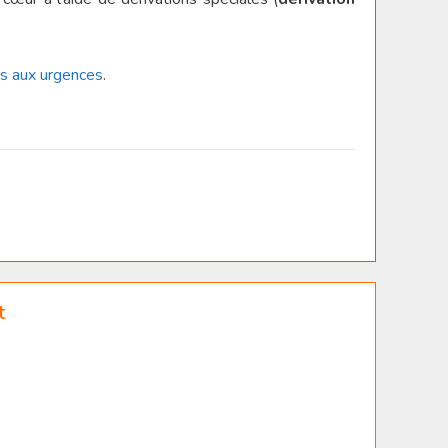
es aux urgences
.
t