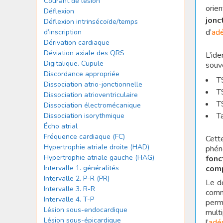
Courant de lésion
orie
Déflexion
jonc
Déflexion intrinsécoïde/temps
d’
ad
d’inscription
Dérivation cardiaque
Déviation axiale des QRS
L’ide
Digitalique. Cupule
souv
Discordance appropriée
T
Dissociation atrio-jonctionnelle
T
Dissociation atrioventriculaire
T
Dissociation électromécanique
T
Dissociation isorythmique
Écho atrial
Fréquence cardiaque (FC)
Cett
Hypertrophie atriale droite (HAD)
phén
Hypertrophie atriale gauche (HAG)
fonc
comp
Intervalle 1. généralités
Intervalle 2. P-R (PR)
Le d
Intervalle 3. R-R
comm
Intervalle 4. T-P
perm
Lésion sous-endocardique
mult
Lésion sous-épicardique
l’
adé