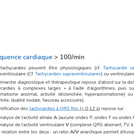
quence cardiaque
> 100/min
tachycardies peuvent être physiologiques (cf.
Tachycardie si
ventriculaire (Cf.
Tachycardies supraventriculaires
) ou ventriculair
marche diagnostique et thérapeutique repose d’abord sur la disti
ycardies à complexes larges » à l’aide d’algorithmes, puis sur 
omatisme anormal, activité déclenchée, hyperautomatisme) ou
trée, dualité nodale, faisceau accessoire).
ntification des
tachycardies à QRS fins
(< 0,12 s)
repose sur :
analyse de l’activité atriale
A
(aucune ondes P, ondes F ou ondes f)
analyse de l’activité ventriculaire
V
(complexe QRS aberrant, TV à r
a relation entre les deux : un ratio
A/V
anarchique permet d’évo