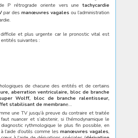
e P rétrograde oriente vers une
tachycardie
V
par des
manœuvres vagales
ou l’administration
ardie.
ifficile et plus urgente car le pronostic vital est
entités suivantes :
rphologiques de chacune des entités et de certains
ture, aberration ventriculaire, bloc de branche
, super Wolff, bloc de branche ralentisseur,
fet stabilisant de membran
e…
mme une TV jusqu’à preuve du contraire et traitée
 faut nuancer et s’abstenir, si l’hémodynamique le
 diagnostic rythmologique le plus fin possible, en
 à l’aide d’outils comme les
manœuvres vagales
,
cœur à l’aide de dérivations spéciales (
dérivation