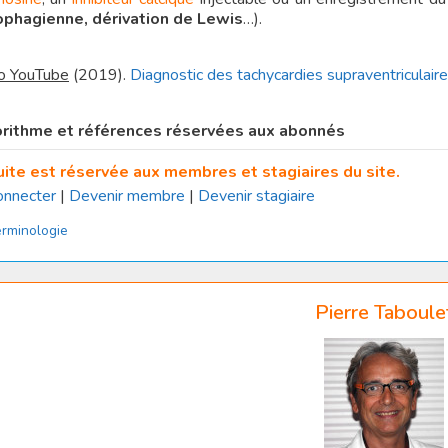
phagienne, dérivation de Lewis
…).
o YouTube
(2019).
Diagnostic des tachycardies supraventriculair
rithme et références réservées aux abonnés
uite est réservée aux membres et stagiaires du site.
onnecter
|
Devenir membre
|
Devenir stagiaire
tégories
rminologie
Pierre Taboule