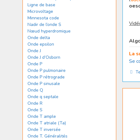
Ligne de base
oeso
Microvoltage
Minnesota code
Vidé
Nadir de l’onde S
Nœud hyperdromique
Onde delta
Algo
Onde epsilon
Onde J
La s
Onde J d’Osborn
Se c
Onde P
Onde P pulmonaire
Ca
Te
Onde P rétrograde
Onde P sinusale
Onde Q
Onde q septale
Onde R
Onde S
Onde T ample
Onde T atriale (Ta)
Onde T inversée
Onde T. Généralités