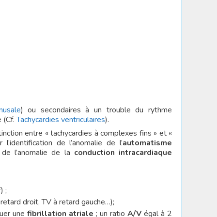
nusale
) ou secondaires à un trouble du rythme
e (Cf.
Tachycardies ventriculaires
).
nction entre « tachycardies à complexes fins » et «
l’identification de l’anomalie de l’
automatisme
 de l’anomalie de la
conduction intracardiaque
 ;
etard droit, TV à retard gauche…);
quer une
fibrillation atriale
; un ratio
A/V
égal à 2