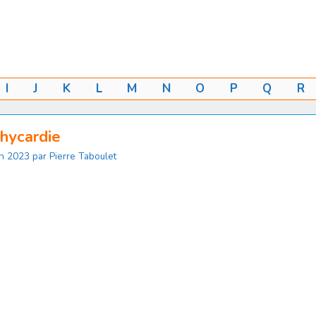
I
J
K
L
M
N
O
P
Q
R
hycardie
in 2023
par
Pierre Taboulet