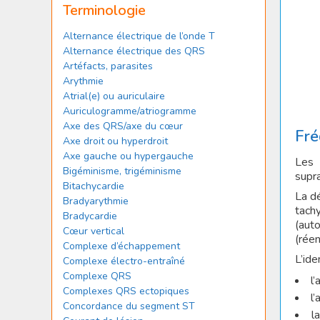
Terminologie
Alternance électrique de l’onde T
Alternance électrique des QRS
Artéfacts, parasites
Arythmie
Atrial(e) ou auriculaire
Auriculogramme/atriogramme
Axe des QRS/axe du cœur
Fré
Axe droit ou hyperdroit
Axe gauche ou hypergauche
Les 
Bigéminisme, trigéminisme
supra
Bitachycardie
La dé
Bradyarythmie
tach
Bradycardie
(aut
Cœur vertical
(réen
Complexe d’échappement
L’ide
Complexe électro-entraîné
Complexe QRS
l’
Complexes QRS ectopiques
l’
Concordance du segment ST
l