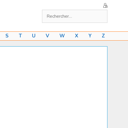
Rechercher :
S
T
U
V
W
X
Y
Z