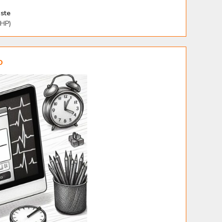
ste
PHP)
o