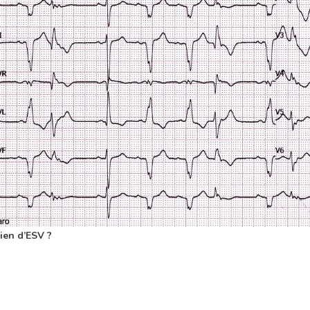
en d’ESV ?