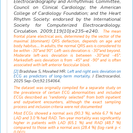
Electrocardiography and Arrhythmias Committee,
Council on Clinical Cardiology; the American
College of Cardiology Foundation; and the Heart
Rhythm Society: endorsed by the International
Society for Computerized Electrocardiology.
Circulation. 2009;119(10):e235–e240.
The mean
frontal plane electrical axis, determined by the vector of the
maximal (dominant) QRS deflection, depends on age and
body habitus…. In adults, the normal QRS axis is considered to
be within -30°and 90°. Left-axis deviation is -30°and beyond.
Moderate left-axis deviation is between -30°and -45°.
Markedleft-axis deviation is from -45° and -90° and is often
associated with left anterior fascicular block.
[2]
Bradshaw S, Movahed MR.
Left and right axis deviation on
ECG as predictors of long-term mortality
. J Electrocardiol.
2025 Sep-Oct;92:154064.
The dataset was originally compiled for a separate study on
the prevalence of certain ECG abnormalities and included
ECGs described as “randomly selected” from both inpatient
and outpatient encounters, although the exact sampling
process and inclusion criteria were not documented
Most ECGs showed a normal axis (90.3 %), while 6.7 % had
LAD and 3.0 % had RAD. Ten-year mortality was significantly
higher in patients with LAD (65.1 %) and RAD (48.7 %)
compared to those with a normal axis (28.4 %) (log-rank p <
0.001).