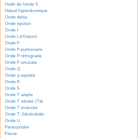
Nadir de l’onde S
Nœud hyperdromique
Onde delta
Onde epsilon
Onde J
Onde J d’Osborn
Onde P
Onde P pulmonaire
Onde P rétrograde
Onde P sinusale
Onde Q
Onde q septale
Onde R
Onde S
Onde T ample
Onde T atriale (Ta)
Onde T inversée
Onde T. Généralités
Onde U
Parasystolie
Pause