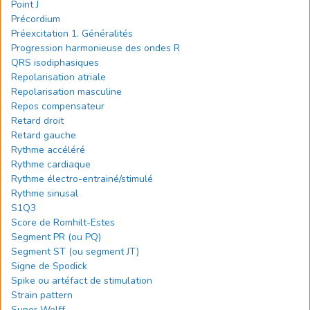
Point J
Précordium
Préexcitation 1. Généralités
Progression harmonieuse des ondes R
QRS isodiphasiques
Repolarisation atriale
Repolarisation masculine
Repos compensateur
Retard droit
Retard gauche
Rythme accéléré
Rythme cardiaque
Rythme électro-entrainé/stimulé
Rythme sinusal
S1Q3
Score de Romhilt-Estes
Segment PR (ou PQ)
Segment ST (ou segment JT)
Signe de Spodick
Spike ou artéfact de stimulation
Strain pattern
Super Wolff