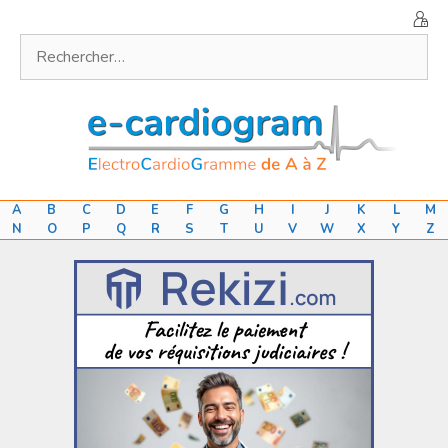
Aller
au
Rechercher :
contenu
A
B
C
D
E
F
G
H
I
J
K
L
M
N
O
P
Q
R
S
T
U
V
W
X
Y
Z