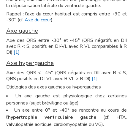
la dépolarisation latérale du ventricule gauche.
Rappel : l’axe du cœur habituel est compris entre +90 et
-30° (cf.
Axe du cœur
).
Axe gauche
Axe des QRS entre -30° et -45° (QRS négatifs en DII
avec R < S, positifs en DI-VL avec R VL comparables à R
DI)
[1]
.
Axe hypergauche
Axe des QRS < -45° (QRS négatifs en DII avec R < S,
QRS positifs en DI-VL avec R VL > R DI)
[1]
.
Étiologies des axes gauches ou hypergauches
Un axe gauche est physiologique chez certaines
personnes (sujet bréviligne ou âgé)
Un axe entre 0° et -40° se rencontre au cours de
l’
hypertrophie ventriculaire gauche
(cf. HTA,
valvulopathie aortique, cardiomyopathie du VG).