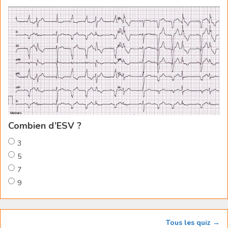
Combien d’ESV ?
3
5
7
9
Tous les quiz →