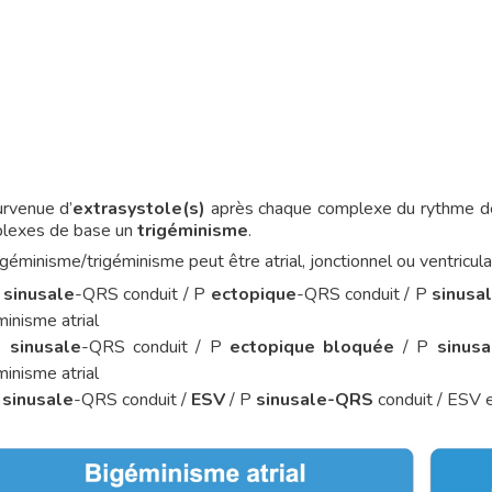
urvenue d’
extrasystole(s)
après chaque complexe du rythme de
lexes de base un
trigéminisme
.
géminisme/trigéminisme peut être atrial, jonctionnel ou ventriculair
P
sinusale
-QRS conduit / P
ectopique
-QRS conduit / P
sinusa
inisme atrial
P
sinusale
-QRS conduit / P
ectopique bloquée
/ P
sinusa
inisme atrial
P
sinusale
-QRS conduit /
ESV
/ P
sinusale-QRS
conduit / ESV e