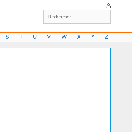
Rechercher :
S
T
U
V
W
X
Y
Z