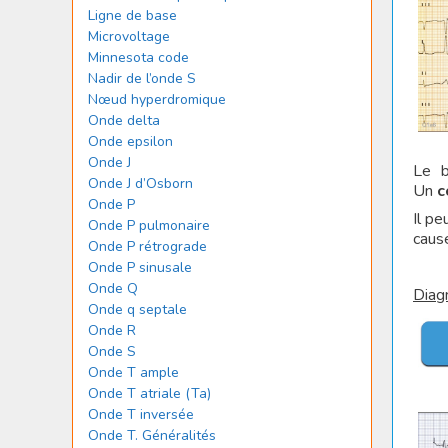
Ligne de base
Microvoltage
Minnesota code
Nadir de l’onde S
Nœud hyperdromique
Onde delta
Onde epsilon
Onde J
Le b
Onde J d’Osborn
Un
c
Onde P
Il pe
Onde P pulmonaire
cause
Onde P rétrograde
Onde P sinusale
Onde Q
Diagn
Onde q septale
Onde R
Onde S
Onde T ample
Onde T atriale (Ta)
Onde T inversée
Onde T. Généralités