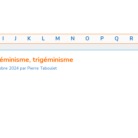
I
J
K
L
M
N
O
P
Q
R
éminisme, trigéminisme
obre 2024
par
Pierre Taboulet