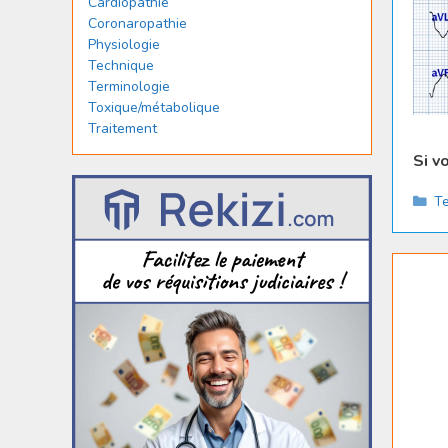
Cardiopathie
Coronaropathie
Physiologie
Technique
Terminologie
Toxique/métabolique
Traitement
Si v
Ca
Te