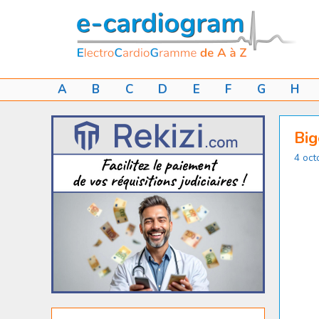
Aller
au
contenu
A
B
C
D
E
F
G
H
Big
4 oct