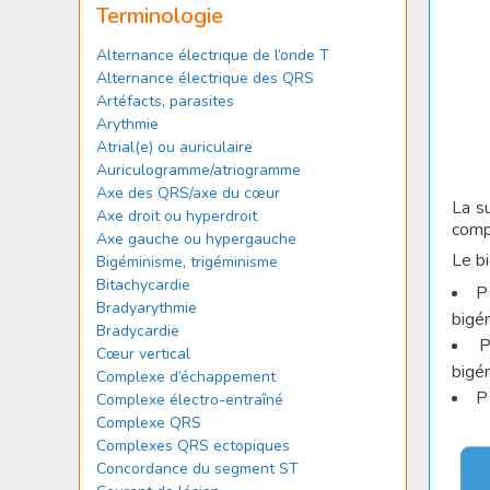
Terminologie
Alternance électrique de l’onde T
Alternance électrique des QRS
Artéfacts, parasites
Arythmie
Atrial(e) ou auriculaire
Auriculogramme/atriogramme
Axe des QRS/axe du cœur
La s
Axe droit ou hyperdroit
comp
Axe gauche ou hypergauche
Le bi
Bigéminisme, trigéminisme
Bitachycardie
Bradyarythmie
bigém
Bradycardie
Cœur vertical
bigém
Complexe d’échappement
Complexe électro-entraîné
Complexe QRS
Complexes QRS ectopiques
Concordance du segment ST