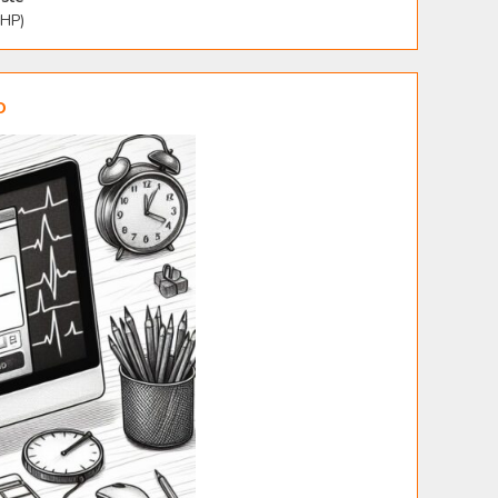
PHP)
o