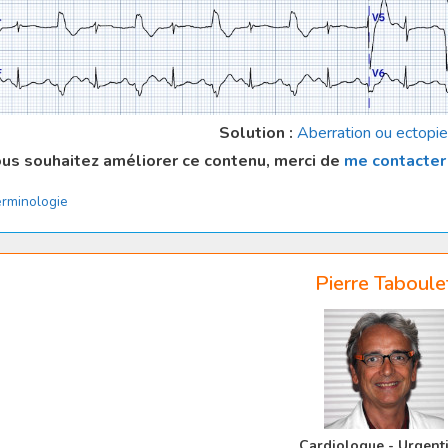
Solution :
Aberration ou ectopie 
ous souhaitez améliorer ce contenu, merci de
me contacter
tégories
rminologie
Pierre Taboule
Cardiologue - Urgenti