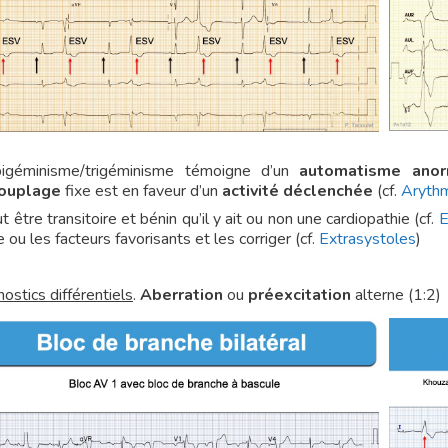
igéminisme/trigéminisme témoigne d’un
automatisme anor
ouplage
fixe est en faveur d’un
activité déclenchée
(cf.
Aryth
ut être transitoire et bénin qu’il y ait ou non une cardiopathie (cf.
E
 ou les facteurs favorisants et les corriger (cf.
Extrasystoles
)
ostics différentiels
.
Aberration
ou
préexcitation
alterne (1:2)