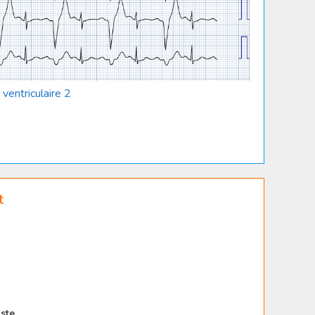
ventriculaire 2
t
ste