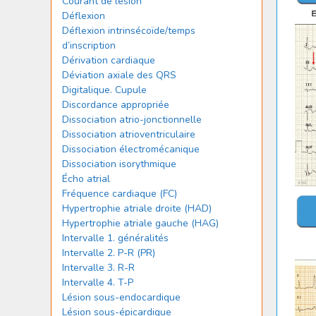
Courant de lésion
Déflexion
Déflexion intrinsécoïde/temps
d’inscription
Dérivation cardiaque
Déviation axiale des QRS
Digitalique. Cupule
Discordance appropriée
Dissociation atrio-jonctionnelle
Dissociation atrioventriculaire
Dissociation électromécanique
Dissociation isorythmique
Écho atrial
Fréquence cardiaque (FC)
Hypertrophie atriale droite (HAD)
Hypertrophie atriale gauche (HAG)
Intervalle 1. généralités
Intervalle 2. P-R (PR)
Intervalle 3. R-R
Intervalle 4. T-P
Lésion sous-endocardique
Lésion sous-épicardique