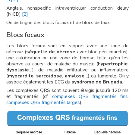
Anglais.
nonspecific intraventricular conduction delay
(NICD)
[2]
On distingue des blocs focaux et de blocs distaux.
Blocs focaux
Les blocs focaux sont en rapport avec une zone de
nécrose (
séquelle de nécrose
avec bloc péri-infarctus),
une calcification ou une zone de fibrose telle qu’on les
observe au cours de maladie du muscle (
hypertrophie
,
dysplasie
…), de maladie infiltrative ou inflammatoire
(
myocardite
,
sarcoïdose, amylose
…) ou tumorale. On y
associe également les ECG du
syndrome de Brugada
.
Les complexes QRS sont souvent élargis jusqu’à 120 ms
et fragmentés (cf.
complexes QRS fragmentés fins
,
complexes QRS fragmentés larges
).