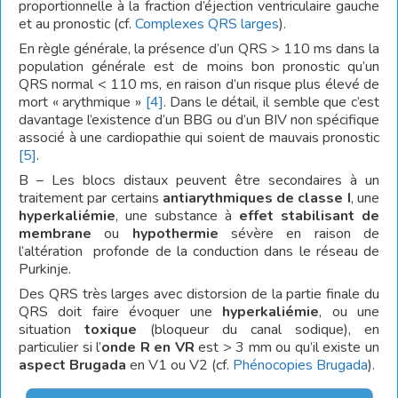
proportionnelle à la fraction d’éjection ventriculaire gauche
et au pronostic (cf.
Complexes QRS larges
).
En règle générale, la présence d’un QRS > 110 ms dans la
population générale est de moins bon pronostic qu’un
QRS normal < 110 ms, en raison d’un risque plus élevé de
mort « arythmique »
[4]
. Dans le détail, il semble que c’est
davantage l’existence d’un BBG ou d’un BIV non spécifique
associé à une cardiopathie qui soient de mauvais pronostic
[5]
.
B – Les blocs distaux peuvent être secondaires à un
traitement par certains
antiarythmiques de classe I
, une
hyperkaliémie
, une substance à
effet stabilisant de
membrane
ou
hypothermie
sévère en raison de
l’altération profonde de la conduction dans le réseau de
Purkinje.
Des QRS très larges avec distorsion de la partie finale du
QRS doit faire évoquer une
hyperkaliémie
, ou une
situation
toxique
(bloqueur du canal sodique), en
particulier si l’
onde R en VR
est > 3 mm ou qu’il existe un
aspect Brugada
en V1 ou V2 (cf.
Phénocopies Brugada
).