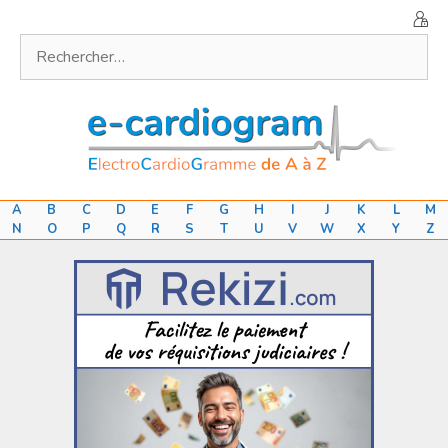
Aller
au
Rechercher :
contenu
A
B
C
D
E
F
G
H
I
J
K
L
M
N
O
P
Q
R
S
T
U
V
W
X
Y
Z