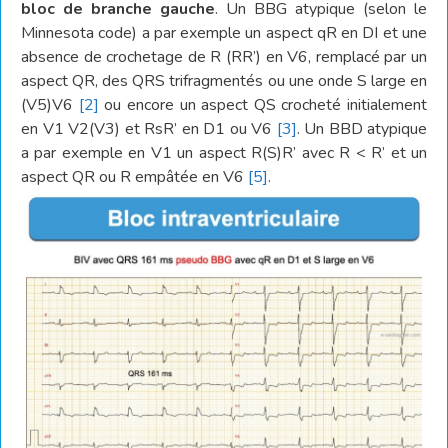
bloc de branche gauche
. Un BBG atypique (selon le
Minnesota code) a par exemple un aspect qR en DI et une
absence de crochetage de R (RR’) en V6, remplacé par un
aspect QR, des QRS trifragmentés ou une onde S large en
(V5)V6
[2]
ou encore un aspect QS crocheté initialement
en V1 V2(V3) et RsR’ en D1 ou V6
[3]
. Un BBD atypique
a par exemple en V1 un aspect R(S)R’ avec R < R’ et un
aspect QR ou R empâtée en V6
[5]
.