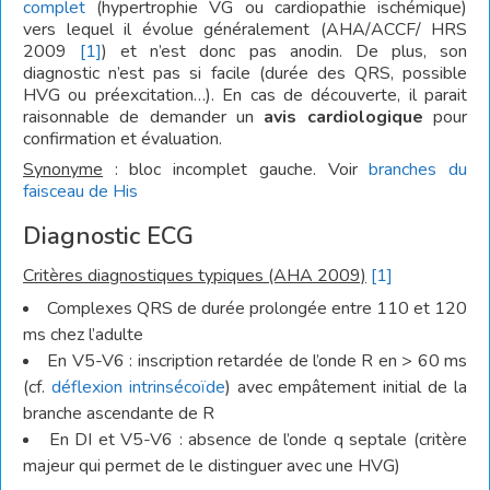
complet
(hypertrophie VG ou cardiopathie ischémique)
vers lequel il évolue généralement (AHA/ACCF/ HRS
2009
[1]
) et n’est donc pas anodin. De plus, son
diagnostic n’est pas si facile (durée des QRS, possible
HVG ou préexcitation…). En cas de découverte, il parait
raisonnable de demander un
avis cardiologique
pour
confirmation et évaluation.
Synonyme
: bloc incomplet gauche. Voir
branches du
faisceau de His
Diagnostic ECG
Critères diagnostiques typiques (AHA 2009)
[1]
Complexes QRS de durée prolongée entre 110 et 120
ms chez l’adulte
En V5-V6 : inscription retardée de l’onde R en > 60 ms
(cf.
déflexion intrinsécoïde
) avec empâtement initial de la
branche ascendante de R
En DI et V5-V6 : absence de l’onde q septale (critère
majeur qui permet de le distinguer avec une HVG)