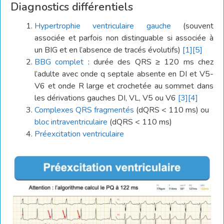
Diagnostics différentiels
Hypertrophie ventriculaire gauche
(souvent
associée et parfois non distinguable si associée à
un BIG et en l’absence de tracés évolutifs)
[1]
[5]
BBG complet
: durée des QRS ≥ 120 ms chez
l’adulte avec onde q septale absente en DI et V5-
V6 et onde R large et crochetée au sommet dans
les dérivations gauches DI, VL, V5 ou V6
[3]
[4]
Complexes QRS fragmentés
(dQRS < 110 ms) ou
bloc intraventriculaire
(dQRS < 110 ms)
Préexcitation ventriculaire