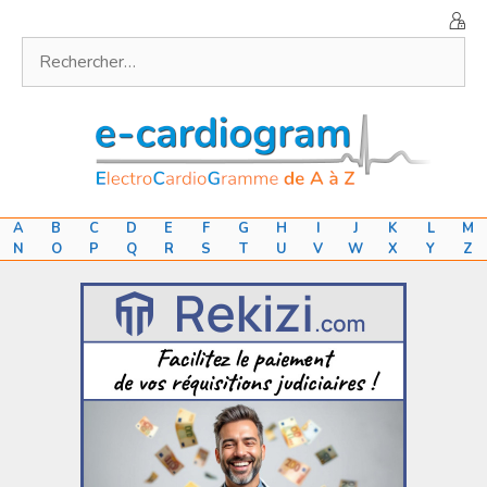
Aller
au
Rechercher :
contenu
A
B
C
D
E
F
G
H
I
J
K
L
M
N
O
P
Q
R
S
T
U
V
W
X
Y
Z