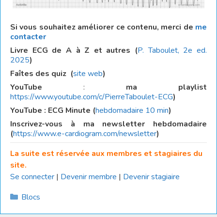
Si vous souhaitez améliorer ce contenu, merci de
me
contacter
Livre ECG de A à Z et autres (
P. Taboulet, 2e ed.
2025
)
Faîtes des quiz
(
site web
)
YouTube
:
ma playlist
https://www.youtube.com/c/PierreTaboulet-ECG
)
YouTube : ECG Minute (
hebdomadaire 10 min
)
Inscrivez-vous à ma newsletter hebdomadaire
(
https://www.e-cardiogram.com/newsletter
)
La suite est réservée aux membres et stagiaires du
site.
Se connecter
|
Devenir membre
|
Devenir stagiaire
Catégories
Blocs