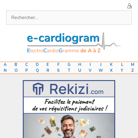
Aller
au
Rechercher :
contenu
A
B
C
D
E
F
G
H
I
J
K
L
M
N
O
P
Q
R
S
T
U
V
W
X
Y
Z