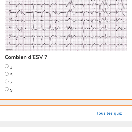
Combien d’ESV ?
3
5
7
9
Tous les quiz →