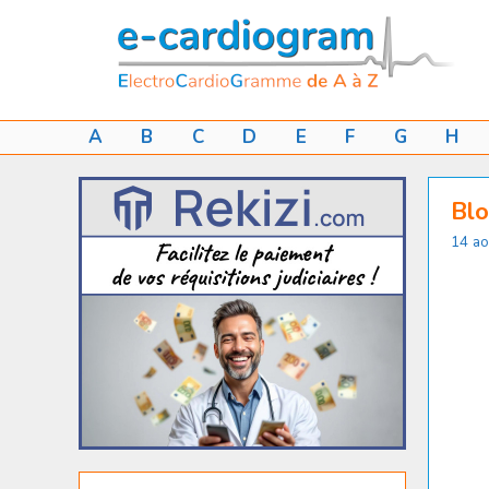
Aller
au
contenu
A
B
C
D
E
F
G
H
Blo
14 ao