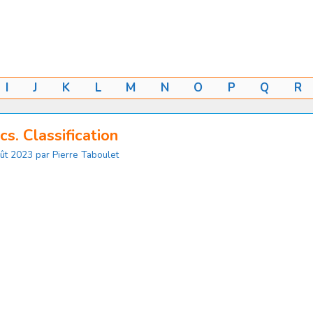
I
J
K
L
M
N
O
P
Q
R
cs. Classification
ût 2023
par
Pierre Taboulet