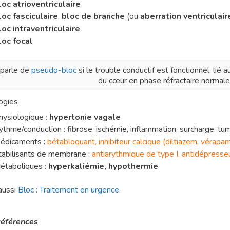
loc atrioventriculaire
loc fasciculaire
,
bloc de branche
(ou
aberration ventriculair
loc intraventriculaire
loc focal
parle de
pseudo-bloc
si le trouble conductif est fonctionnel, lié 
du cœur en phase réfractaire normale 
ogies
hysiologique :
hypertonie vagale
ythme/conduction : fibrose, ischémie, inflammation, surcharge, tu
édicaments :
bétabloquant, inhibiteur calcique (diltiazem, vérapa
tabilisants de membrane :
antiarythmique de type I, antidépresseu
étaboliques :
hyperkaliémie, hypothermie
aussi
Bloc : Traitement en urgence
.