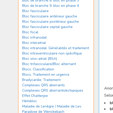
Bloc de branche 8. bloc en phase 3
Bloc de branche 9. bloc en phase 4
Bloc fasciculaire
Bloc fasciculaire antérieur gauche
Bloc fasciculaire postérieur gauche
Bloc fasciculaire septal gauche
Bloc focal
Bloc infranodal
Bloc interatrial
Bloc intranodal. Généralités et traitement
Bloc intraventriculaire non spécifique
Bloc sino-atrial (BSA)
Bloc trifasciculaire/Bloc alternant
Blocs. Classification
Blocs. Traitement en urgence
Bradycardie. Traitement
Complexes QRS aberrants
Anom
Complexes QRS aberrants/ectopiques
Selon
Effet Chatterjee
Hémibloc
b
Maladie de Lenègre / Maladie de Lev
b
Paradoxe de Wenckebach