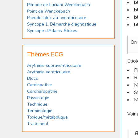
b
Période de Luciani-Wenckebach
b
Point de Wenckebach
b
Pseudo-bloc atrioventriculaire
b
Syncope 1. Démarche diagnostique
Syncope d’Adams-Stokes
On 
Thèmes ECG
Etiol
Arythmie supraventriculaire
P
Arythmie ventriculaire
R
Blocs
M
Cardiopathie
Coronaropathie
S
Physiologie
M
Technique
Terminologie
Voir 
Toxique/métabolique
Traitement