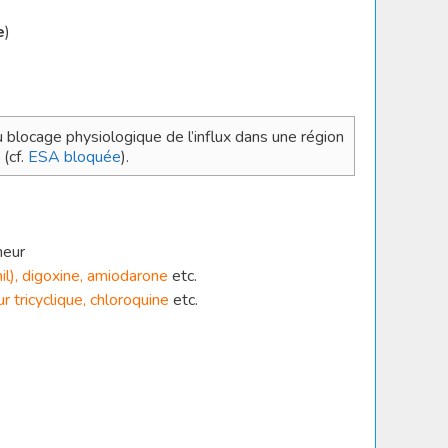
e
)
au blocage physiologique de l’influx dans une région
(cf.
ESA bloquée
).
meur
mil), digoxine, amiodarone
etc.
r tricyclique, chloroquine
etc.