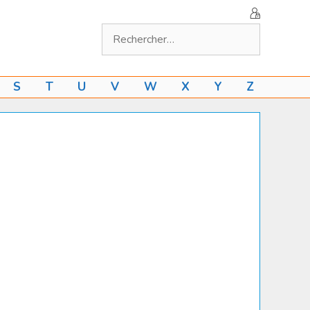
Rechercher :
S
T
U
V
W
X
Y
Z