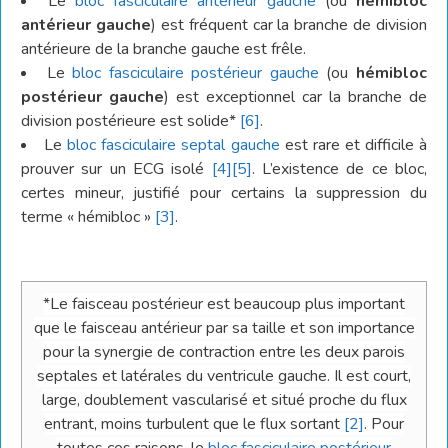
Le
bloc fasciculaire antérieur gauche
(ou
hémibloc
antérieur gauche
) est fréquent car la branche de division
antérieure de la branche gauche est frêle.
Le
bloc fasciculaire postérieur gauche
(ou
hémibloc
postérieur gauche
) est exceptionnel car la branche de
division postérieure est solide*
[6]
.
Le
bloc fasciculaire septal gauche
est rare et difficile à
prouver sur un ECG isolé
[4]
[5]
. L’existence de ce bloc,
certes mineur, justifié pour certains la suppression du
terme « hémibloc »
[3]
.
*Le faisceau postérieur est beaucoup plus important
que le faisceau antérieur par sa taille et son importance
pour la synergie de contraction entre les deux parois
septales et latérales du ventricule gauche. Il est court,
large, doublement vascularisé et situé proche du flux
entrant, moins turbulent que le flux sortant
[2]
. Pour