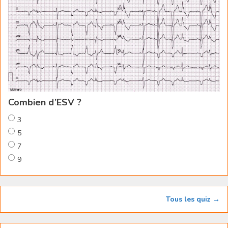
Combien d’ESV ?
3
5
7
9
Tous les quiz →