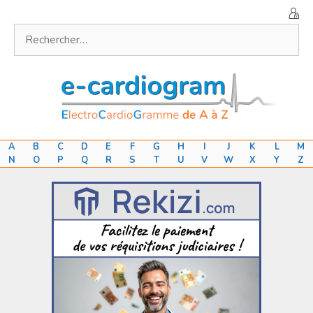
Aller
au
Rechercher :
contenu
A
B
C
D
E
F
G
H
I
J
K
L
M
N
O
P
Q
R
S
T
U
V
W
X
Y
Z