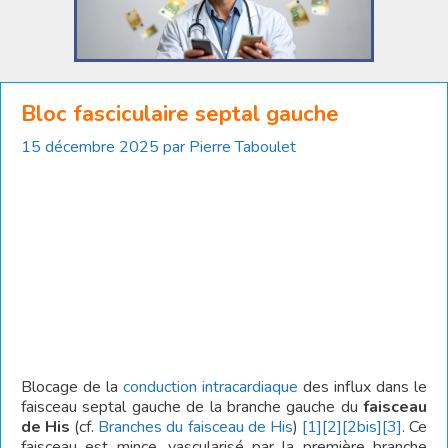
Bloc fasciculaire septal gauche
15 décembre 2025
par
Pierre Taboulet
Blocage de la
conduction intracardiaque
des influx dans le
faisceau septal gauche de la branche gauche du
faisceau
de His
(cf.
Branches du faisceau de His
)
[1]
[2]
[2bis]
[3]
. Ce
faisceau est mince, vascularisé par la première branche