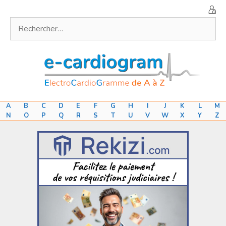
Aller
au
Rechercher :
contenu
A
B
C
D
E
F
G
H
I
J
K
L
M
N
O
P
Q
R
S
T
U
V
W
X
Y
Z