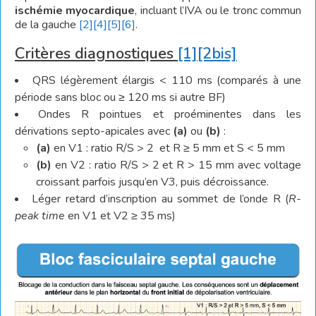
ischémie myocardique
, incluant l’IVA ou le tronc commun
de la gauche
[2]
[4]
[5]
[
6]
.
Critères diagnostiques
[1]
[2bis]
QRS légèrement élargis < 110 ms (comparés à une
période sans bloc ou ≥ 120 ms si autre BF)
Ondes R pointues et proéminentes dans les
dérivations septo-apicales avec
(a)
ou
(b)
:
(a)
en V1 : ratio R/S > 2 et R ≥ 5 mm et S < 5 mm
(b)
en V2 : ratio R/S > 2 et R > 15 mm avec voltage
croissant parfois jusqu’en V3, puis décroissance.
Léger retard d’inscription au sommet de l’onde R (
R-
peak time
en V1 et V2 ≥ 35 ms)