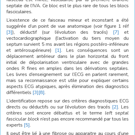
septale de l’IVA. Ce bloc est le plus rare de tous les blocs
fasciculaires.
L’existence de ce faisceau mineur et inconstant a été
suggérée d’un point de vue anatomique (voir figure 1 réf
[3]
), déductif (sur l’évolution des tracés)
[7]
et
vectocardiographique (l’activation du tiers moyen du
septum survient 5 ms avant les régions postéro-inférieure
et antérosupérieure)
[1]
. Les conséquences sont un
déplacement antérieur dans le plan horizontal du front
initial de dépolarisation ventriculaire avec de grandes
ondes R fines en amples dans les dérivations septales.
Les livres d’enseignement sur l’ECG en parlent rarement,
mais sa reconnaissance est utile pour expliquer certains
aspects ECG atypiques, après élimination des diagnostics
différentiels
[3]
[8]
.
L’identification repose sur des critères diagnostiques ECG
directs ou déductifs ou sur l’évolution des tracés
[2]
. Les
critères sont encore débattus et le terme
left septal
fascicular block
n’est pas encore recommandé par tous les
experts
[5]
.
Il peut être lié à une fibrose ou apparaitre au cours d’une