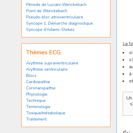
Période de Luciani-Wenckebach
Point de Wenckebach
Pseudo-bloc atrioventriculaire
Syncope 1. Démarche diagnostique
Syncope d’Adams-Stokes
La to
Thèmes ECG
s
s
Arythmie supraventriculaire
a
Arythmie ventriculaire
à
Blocs
et
Cardiopathie
Coronaropathie
Physiologie
Un 
Technique
s
Terminologie
Toxique/métabolique
Traitement