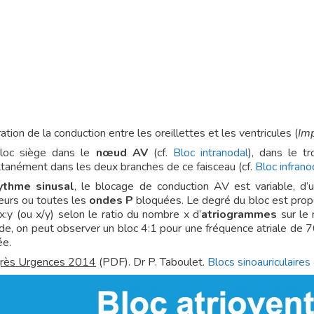
ation de la conduction entre les oreillettes et les ventricules (
Im
loc siège dans le
nœud AV
(cf.
Bloc intranodal
), dans le t
ltanément dans les deux branches de ce faisceau (cf.
Bloc infrano
ythme sinusal
, le blocage de conduction AV est variable, d’
ieurs ou toutes les
ondes P
bloquées. Le degré du bloc est propor
x:y (ou x/y) selon le ratio du nombre x d’
atriogrammes
sur le
e, on peut observer un bloc 4:1 pour une fréquence atriale de 70
ée.
rès Urgences 2014
(PDF). Dr P. Taboulet.
Blocs sinoauriculaires 