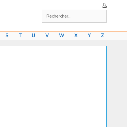
Rechercher :
S
T
U
V
W
X
Y
Z