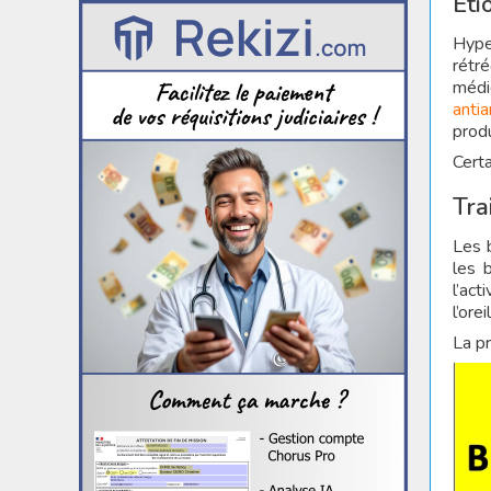
Éti
Hype
rétr
méd
anti
produ
Certa
Tra
Les 
les 
l’ac
l’ore
La pr