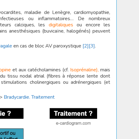
myocardites, maladie de Lenègre, cardiomyopathie,
s infectieuses ou inflammatoires… De nombreux
biteurs calciques, les
digitaliques
ou encore les
ins anesthésiques (buvicaïne, halogénés) peuvent
vagale
en cas de bloc AV paroxystique
[2]
[3]
.
opine
et aux catécholamines (cf.
Isoprénaline),
mais
du tissu nodal atrial (fibres à réponse lente dont
 stimulations cholinergiques ou adrénergiques (et
–>
Bradycardie. Traitement