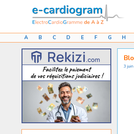
Aller
au
contenu
A
B
C
D
E
F
G
H
Blo
3 jui