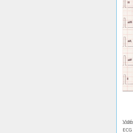
Vidé
ECG 