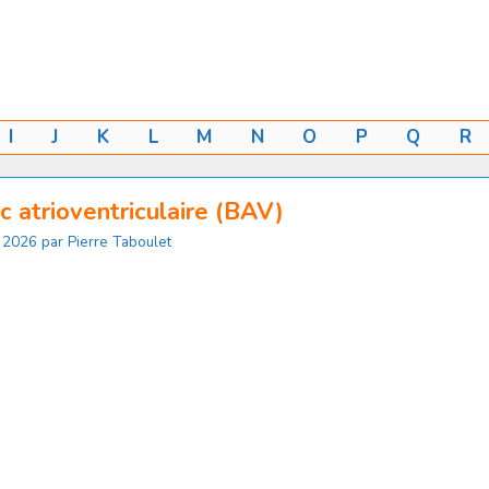
I
J
K
L
M
N
O
P
Q
R
c atrioventriculaire (BAV)
n 2026
par
Pierre Taboulet