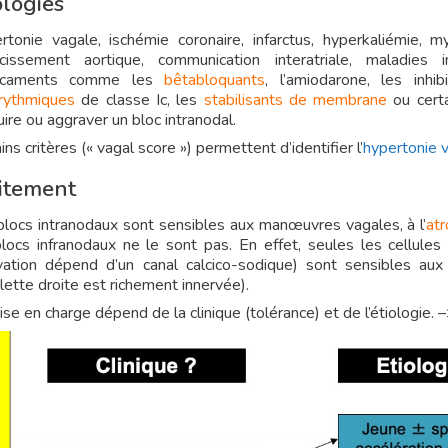
ologies
rtonie vagale, ischémie coronaire, infarctus, hyperkaliémie, 
écissement aortique, communication interatriale, maladie
icaments comme les
bêtabloquants
, l’amiodarone, les inhi
arythmiques
de classe Ic, les
stabilisants de membrane
ou certa
ire ou aggraver un bloc intranodal.
ins critères (« vagal score ») permettent d’identifier l’
hypertonie 
itement
blocs intranodaux sont sensibles aux manœuvres vagales, à l’
atr
blocs infranodaux ne le sont pas. En effet, seules les cellules 
tivation dépend d’un canal calcico-sodique) sont sensibles aux
illette droite est richement innervée).
ise en charge dépend de la clinique (tolérance) et de l’étiologie. 