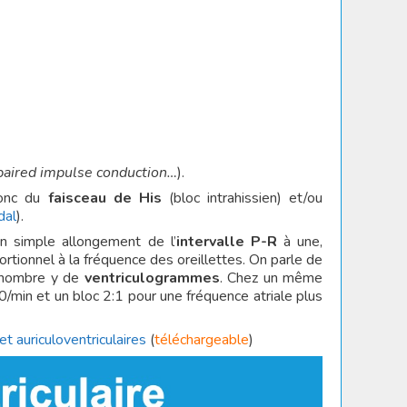
paired impulse conduction…
).
ronc du
faisceau de His
(bloc intrahissien) et/ou
dal
).
un simple allongement de l’
intervalle P-R
à une,
tionnel à la fréquence des oreillettes. On parle de
 nombre y de
ventriculogrammes
. Chez un même
/min et un bloc 2:1 pour une fréquence atriale plus
et auriculoventriculaires
(
téléchargeable
)