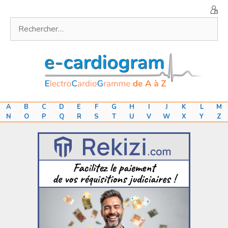
Aller
au
Rechercher :
contenu
A
B
C
D
E
F
G
H
I
J
K
L
M
N
O
P
Q
R
S
T
U
V
W
X
Y
Z