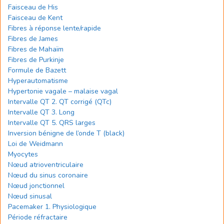
Faisceau de His
Faisceau de Kent
Fibres à réponse lente/rapide
Fibres de James
Fibres de Mahaïm
Fibres de Purkinje
Formule de Bazett
Hyperautomatisme
Hypertonie vagale – malaise vagal
Intervalle QT 2. QT corrigé (QTc)
Intervalle QT 3. Long
Intervalle QT 5. QRS larges
Inversion bénigne de l’onde T (black)
Loi de Weidmann
Myocytes
Nœud atrioventriculaire
Nœud du sinus coronaire
Nœud jonctionnel
Nœud sinusal
Pacemaker 1. Physiologique
Période réfractaire