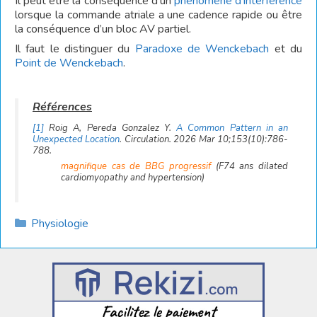
Il peut être la conséquence d’un
phénomène d’interférence
lorsque la commande atriale a une cadence rapide ou être
la conséquence d’un bloc AV partiel.
Il faut le distinguer du
Paradoxe de Wenckebach
et du
Point de Wenckebach
.
[1]
Roig A, Pereda Gonzalez Y.
A Common Pattern in an
Unexpected Location
. Circulation. 2026 Mar 10;153(10):786-
788.
magnifique cas de BBG progressif
(F74 ans dilated
cardiomyopathy and hypertension)
Catégories
Physiologie