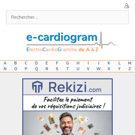
Aller
au
Rechercher :
contenu
A
B
C
D
E
F
G
H
I
J
K
L
M
N
O
P
Q
R
S
T
U
V
W
X
Y
Z