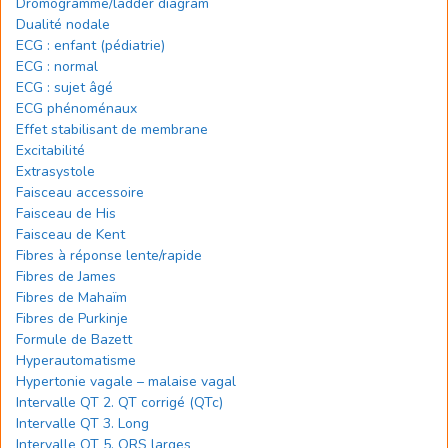
Dromogramme/ladder diagram
Dualité nodale
ECG : enfant (pédiatrie)
ECG : normal
ECG : sujet âgé
ECG phénoménaux
Effet stabilisant de membrane
Excitabilité
Extrasystole
Faisceau accessoire
Faisceau de His
Faisceau de Kent
Fibres à réponse lente/rapide
Fibres de James
Fibres de Mahaïm
Fibres de Purkinje
Formule de Bazett
Hyperautomatisme
Hypertonie vagale – malaise vagal
Intervalle QT 2. QT corrigé (QTc)
Intervalle QT 3. Long
Intervalle QT 5. QRS larges