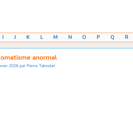
I
J
K
L
M
N
O
P
Q
R
tomatisme anormal
nvier 2026
par
Pierre Taboulet