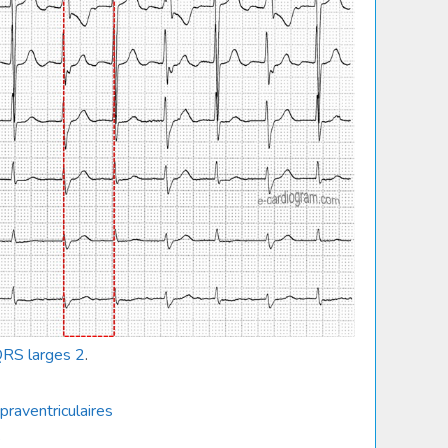
QRS larges 2
.
raventriculaires
e