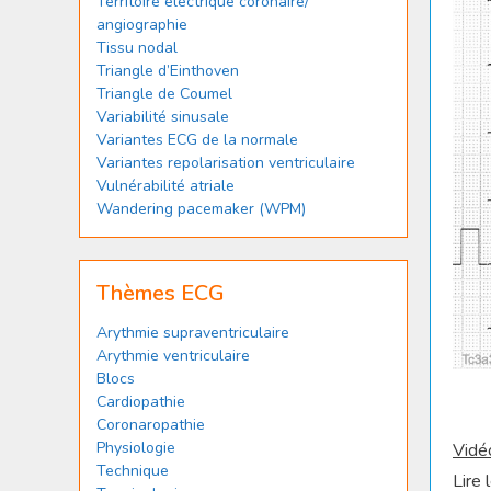
Territoire électrique coronaire/
angiographie
Tissu nodal
Triangle d’Einthoven
Triangle de Coumel
Variabilité sinusale
Variantes ECG de la normale
Variantes repolarisation ventriculaire
Vulnérabilité atriale
Wandering pacemaker (WPM)
Thèmes ECG
Arythmie supraventriculaire
Arythmie ventriculaire
Blocs
Cardiopathie
Coronaropathie
Physiologie
Vidé
Technique
Lire