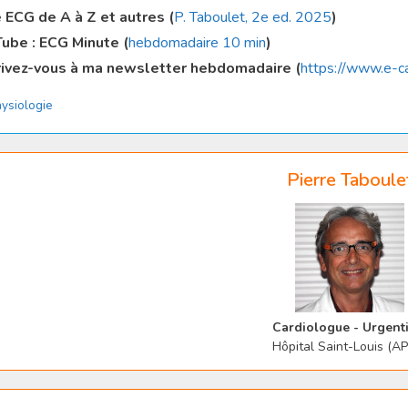
e ECG de A à Z et autres (
P. Taboulet, 2e ed. 2025
)
ube : ECG Minute (
hebdomadaire 10 min
)
rivez-vous à ma newsletter hebdomadaire (
https://www.e-c
tégories
ysiologie
Pierre Taboule
Cardiologue - Urgenti
Hôpital Saint-Louis (A