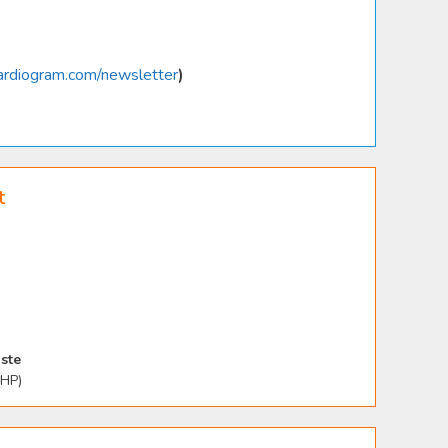
ardiogram.com/newsletter
)
t
ste
PHP)