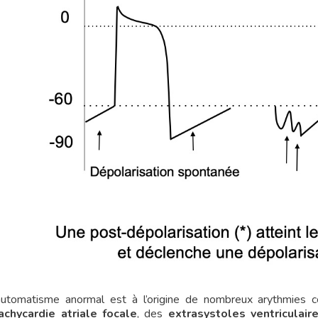
utomatisme anormal est à l’origine de nombreux arythmie
achycardie atriale focale
, des
extrasystoles ventriculair