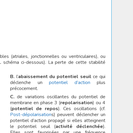
s (atriales, jonctionnelles ou ventriculaires), ou
.
schéma ci-dessous). La perte de cette stabilité
B.
l’
abaissement du potentiel seuil
ce qui
déclenche un
potentiel d’action
plus
précocement.
C.
de variations oscillantes du potentiel de
membrane en phase 3 (
repolarisation
) ou 4
(
potentiel de repos
). Ces oscillations (cf.
Post-dépolarisation
s) peuvent déclencher un
potentiel d’action propagé si elles atteignent
le potentiel seuil (
activité déclenchée
).
Elles sont favorisées par une fréquence