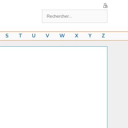
Rechercher :
S
T
U
V
W
X
Y
Z