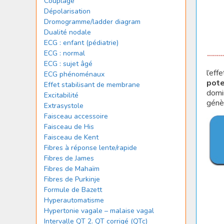
Couplage
Dépolarisation
Dromogramme/ladder diagram
Dualité nodale
ECG : enfant (pédiatrie)
ECG : normal
ECG : sujet âgé
l’ef
ECG phénoménaux
pote
Effet stabilisant de membrane
domin
Excitabilité
génè
Extrasystole
Faisceau accessoire
Faisceau de His
Faisceau de Kent
Fibres à réponse lente/rapide
Fibres de James
Fibres de Mahaïm
Fibres de Purkinje
Formule de Bazett
Hyperautomatisme
Hypertonie vagale – malaise vagal
Intervalle QT 2. QT corrigé (QTc)