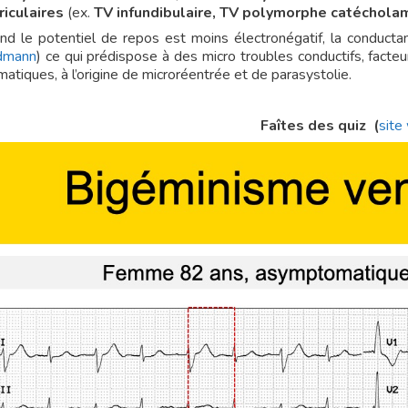
riculaires
(ex.
TV infundibulaire,
TV polymorphe catéchola
nd le potentiel de repos est moins électronégatif, la conducta
dmann
) ce qui prédispose à des micro troubles conductifs, facteu
atiques, à l’origine de microréentrée et de parasystolie.
Faîtes des quiz
(
site