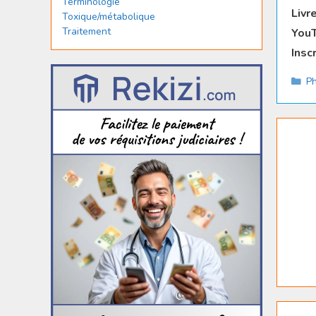
Terminologie
Livr
Toxique/métabolique
Traitement
YouT
Insc
Ca
Ph