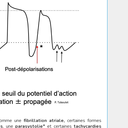
s comme une
fibrillation atriale,
certaines formes
es
, une
parasystolie*
et certaines
tachycardies