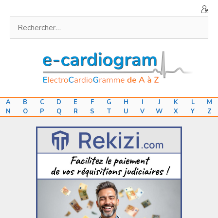
Aller
au
Rechercher :
contenu
A
B
C
D
E
F
G
H
I
J
K
L
M
N
O
P
Q
R
S
T
U
V
W
X
Y
Z