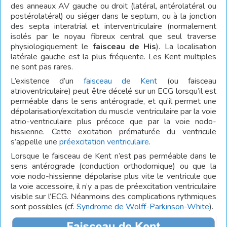
des anneaux AV gauche ou droit (latéral, antérolatéral ou
postérolatéral) ou siéger dans le septum, ou à la jonction
des septa interatrial et interventriculaire (normalement
isolés par le noyau fibreux central que seul traverse
physiologiquement le
faisceau de His
). La localisation
latérale gauche est la plus fréquente. Les Kent multiples
ne sont pas rares.
L’existence d’un
faisceau de Kent
(ou faisceau
atrioventriculaire) peut être décelé sur un ECG lorsqu’il est
perméable dans le sens antérograde, et qu’il permet une
dépolarisation/excitation du muscle ventriculaire par la voie
atrio-ventriculaire plus précoce que par la voie nodo-
hissienne. Cette excitation prématurée du ventricule
s’appelle une
préexcitation ventriculaire
.
Lorsque le faisceau de Kent n’est pas perméable dans le
sens antérograde (conduction orthodomique) ou que la
voie nodo-hissienne dépolarise plus vite le ventricule que
la voie accessoire, il n’y a pas de préexcitation ventriculaire
visible sur l’ECG. Néanmoins des complications rythmiques
sont possibles (cf.
Syndrome de Wolff-Parkinson-White
).