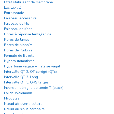
Effet stabilisant de membrane
Excitabilité
Extrasystole
Faisceau accessoire
Faisceau de His
Faisceau de Kent
Fibres à réponse lente/rapide
Fibres de James
Fibres de Mahaïm
Fibres de Purkinje
Formule de Bazett
Hyperautomatisme
Hypertonie vagale – malaise vagal
Intervalle QT 2. QT corrigé (QTc)
Intervalle QT 3. Long
Intervalle QT 5. QRS larges
Inversion bénigne de l’onde T (black)
Loi de Weidmann
Myocytes
Nœud atrioventriculaire
Nœud du sinus coronaire