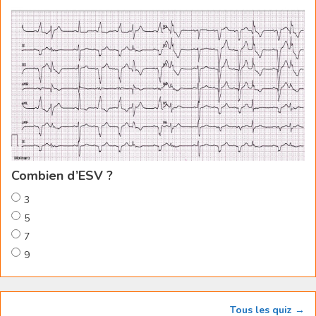
Combien d’ESV ?
3
5
7
9
Tous les quiz →