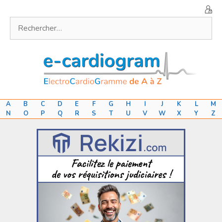
Aller
au
Rechercher :
contenu
A
B
C
D
E
F
G
H
I
J
K
L
M
N
O
P
Q
R
S
T
U
V
W
X
Y
Z