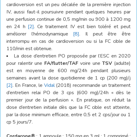
cardioversion est un peu décalée de la première injection
IV, aussi faut-il poursuivre pendant quelques heures par
une perfusion continue de 0,5 mg/min ou 900 à 1200 mg
en 24 h
[2]
. Ce traitement IV est bien toléré et peut
améliorer l’hémodynamique
[8]
. Il peut être être
interrompu en cas de cardioversion ou si la FC cible de
110/min est obtenue.
La dose d’entretien PO proposée par l’ESC en 2020
pour ralentir une
FA/flutter/TAF
voire une
TSV
(adulte)
est en moyenne de 600 mg/24h pendant plusieurs
semaines avant la dose quotidienne de 1 cp (200 mg)/j
[2]
. En France, le
Vidal
(2018) recommande un traitement
d’entretien relai PO de 3 cps (600 mg)/24h « dès le
premier jour de la perfusion ». En pratique, on réduit la
dose d’entretien initiale dès que la FC cible est atteinte,
par la dose minimum efficace, entre 0,5 et 2 cps/jour ou 1
cp 5 jours/7.
Cordarone®
: 1 ampoule : 150 mg en 3 ml ; 1 comprimé :