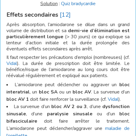
Solution
:
Quiz bradycardie
Effets secondaires
[12]
Après absorption, l’amiodarone se dilue dans un grand
volume de distribution et sa
demi-vie d’élimination est
particulièrement longue
(> 30 jours) ce qui explique sa
lenteur d’action initiale et la durée prolongée des
éventuels effets secondaires après arrêt.
Il faut respecter les précautions d’emploi (nombreuses) (cf.
Vidal
). La durée de prescription doit être limitée. Le
bénéfice/risque de l’amiodarone au long cours doit être
réévalué régulièrement et expliqué aux patients.
L’amiodarone peut déclencher ou aggraver un
bloc
interatrial
, un
bloc SA
ou un
bloc AV
. La survenue d’un
bloc AV 1
doit faire renforcer la surveillance (cf.
Vidal
).
La survenue d’un
bloc AV 2 ou 3
, d’une
dysfonction
sinusale
, d’une
paralysie sinusale
ou d’un
bloc
bifasciculaire
doit faire arrêter le traitement.
L’amiodarone peut déclencher/aggraver une
maladie de
l’oreillette
.