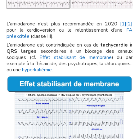
L’amiodarone n’est plus recommandée en 2020
[1]
[2]
pour la cardioversion ou le ralentissement d’une
FA
préexcitée
(classe III).
L’amiodarone est contrindiquée en cas de
tachycardie à
QRS larges
secondaires à un blocage des canaux
sodiques (cf.
Effet stabilisant de membrane
) du par
exemple à la flécaïnide, des psychotropes, la chloroquine…
ou une
hyperkaliémie
.