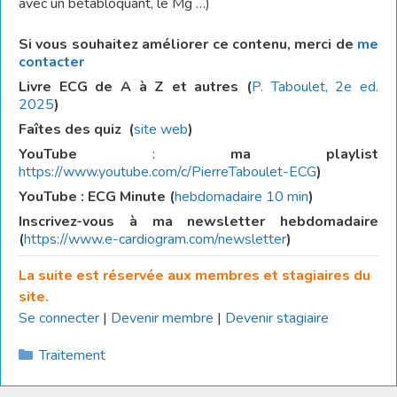
avec un bêtabloquant, le Mg …)
Si vous souhaitez améliorer ce contenu, merci de
me
contacter
Livre ECG de A à Z et autres (
P. Taboulet, 2e ed.
2025
)
Faîtes des quiz
(
site web
)
YouTube
:
ma playlist
https://www.youtube.com/c/PierreTaboulet-ECG
)
YouTube : ECG Minute (
hebdomadaire 10 min
)
Inscrivez-vous à ma newsletter hebdomadaire
(
https://www.e-cardiogram.com/newsletter
)
La suite est réservée aux membres et stagiaires du
site.
Se connecter
|
Devenir membre
|
Devenir stagiaire
Catégories
Traitement