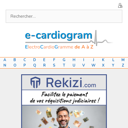
Aller
au
Rechercher :
contenu
A
B
C
D
E
F
G
H
I
J
K
L
M
N
O
P
Q
R
S
T
U
V
W
X
Y
Z