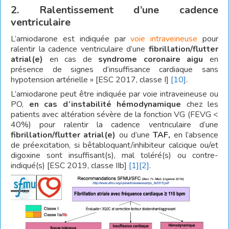
2. Ralentissement d’une cadence
ventriculaire
L’amiodarone est indiquée par
voie intraveineuse
pour
ralentir la cadence ventriculaire d’une
fibrillation/flutter
atrial(e)
en cas de
syndrome coronaire aigu
en
présence de signes d’insuffisance cardiaque sans
hypotension artérielle » [ESC 2017, classe I]
[10]
.
L’amiodarone peut être indiquée par voie intraveineuse ou
PO,
en cas d’instabilité hémodynamique
chez les
patients avec altération sévère de la fonction VG (FEVG <
40%) pour ralentir la cadence ventriculaire d’une
fibrillation/flutter atrial(e)
ou d’une
TAF,
en l’absence
de préexcitation, si bêtabloquant/inhibiteur calcique ou/et
digoxine sont insuffisant(s), mal toléré(s) ou contre-
indiqué(s) [ESC 2019, classe IIb]
[1]
[2]
.