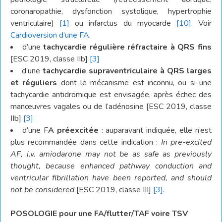
coronaropathie, dysfonction systolique, hypertrophie
ventriculaire)
[1]
ou infarctus du myocarde
[10]
. Voir
Cardioversion d’une FA
.
d’une
tachycardie régulière réfractaire à QRS fins
[ESC 2019, classe IIb]
[3]
d’une
tachycardie supraventriculaire à QRS larges
et réguliers
dont le mécanisme est inconnu, ou si une
tachycardie antidromique est envisagée, après échec des
manœuvres vagales ou de l’adénosine [ESC 2019, classe
IIb]
[3]
d’une F
A préexcitée
: auparavant indiquée, elle n’est
plus recommandée dans cette indication :
In pre-excited
AF, i.v. amiodarone may not be as safe as previously
thought, because enhanced pathway conduction and
ventricular fibrillation have been reported, and should
not be considered
[ESC 2019, classe III]
[3]
.
POSOLOGIE pour une FA/flutter/TAF voire TSV