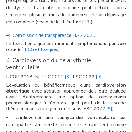
phospholipides dans les histiocytes et les pneumocytes
de type II. L’atteinte pulmonaire peut débuter après
seulement plusieurs mois de traitement et son dépistage
est complexe (revue de la littérature
[13]
).
–>
Commission de transparence HAS 2020
L’intoxication aiguë est rarement symptomatique par voie
orale (cf.
ECG et toxiques
).
4. Cardioversion d’une arythmie
ventriculaire
ILCOR 2018
[5]
, ERC 2021
[6],
ESC 2022
[9]
.
L’évaluation du bénéfice/risque d’une
cardioversion
électrique
avec sédation appropriée doit être évaluée
avant d’entreprendre une option de cardioversion
pharmacologique à n’importe quel point de la cascade
thérapeutique (voir figure ci-dessous, ESC 2022
[9]
).
Cardioverser une
tachycardie ventriculaire
sur
cardiopathie structurelle (connue ou suspectée) comme
une cardiopathie ischémique ou une dysplasie ventriculaire