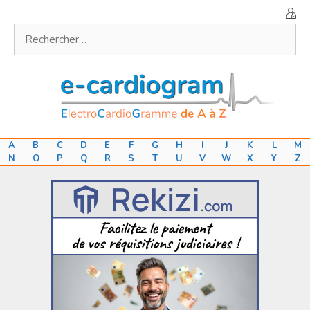
Aller
au
Rechercher :
contenu
A
B
C
D
E
F
G
H
I
J
K
L
M
N
O
P
Q
R
S
T
U
V
W
X
Y
Z