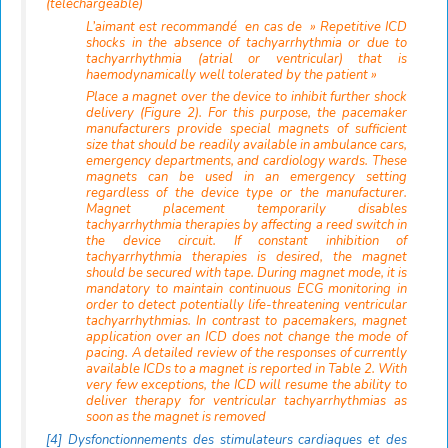
(téléchargeable)
L’aimant est recommandé en cas de » Repetitive ICD
shocks in the absence of tachyarrhythmia or due to
tachyarrhythmia (atrial or ventricular) that is
haemodynamically well tolerated by the patient »
Place a magnet over the device to inhibit further shock
delivery (Figure 2). For this purpose, the pacemaker
manufacturers provide special magnets of sufficient
size that should be readily available in ambulance cars,
emergency departments, and cardiology wards. These
magnets can be used in an emergency setting
regardless of the device type or the manufacturer.
Magnet placement temporarily disables
tachyarrhythmia therapies by affecting a reed switch in
the device circuit. If constant inhibition of
tachyarrhythmia therapies is desired, the magnet
should be secured with tape. During magnet mode, it is
mandatory to maintain continuous ECG monitoring in
order to detect potentially life-threatening ventricular
tachyarrhythmias. In contrast to pacemakers, magnet
application over an ICD does not change the mode of
pacing. A detailed review of the responses of currently
available ICDs to a magnet is reported in Table 2. With
very few exceptions, the ICD will resume the ability to
deliver therapy for ventricular tachyarrhythmias as
soon as the magnet is removed
[4]
Dysfonctionnements des stimulateurs cardiaques et des