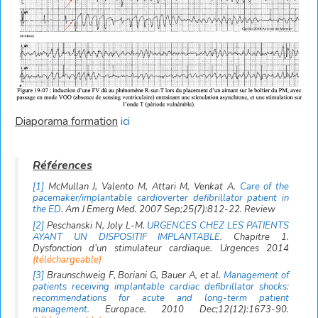
Diaporama formation
ici
[1]
McMullan J, Valento M, Attari M, Venkat A.
Care of the
pacemaker/implantable cardioverter defibrillator patient in
the ED
. Am J Emerg Med. 2007 Sep;25(7):812-22. Review
[2]
Peschanski N, Joly L-M.
URGENCES CHEZ LES PATIENTS
AYANT UN DISPOSITIF IMPLANTABLE
. Chapitre 1.
Dysfonction d’un stimulateur cardiaque. Urgences 2014
(téléchargeable)
[3]
Braunschweig F, Boriani G, Bauer A, et al.
Management of
patients receiving implantable cardiac defibrillator shocks:
recommendations for acute and long-term patient
management.
Europace. 2010 Dec;12(12):1673-90.