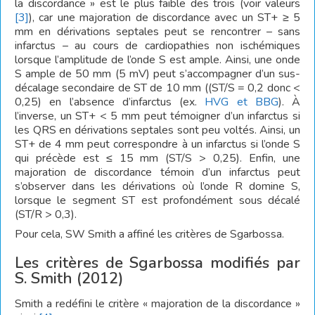
la discordance » est le plus faible des trois (voir valeurs
[3]
), car une majoration de discordance avec un ST+ ≥ 5
mm en dérivations septales peut se rencontrer – sans
infarctus – au cours de cardiopathies non ischémiques
lorsque l’amplitude de l’onde S est ample. Ainsi, une onde
S ample de 50 mm (5 mV) peut s’accompagner d’un sus-
décalage secondaire de ST de 10 mm ((ST/S = 0,2 donc <
0,25) en l’absence d’infarctus (ex.
HVG et BBG
). À
l’inverse, un ST+ < 5 mm peut témoigner d’un infarctus si
les QRS en dérivations septales sont peu voltés. Ainsi, un
ST+ de 4 mm peut correspondre à un infarctus si l’onde S
qui précède est ≤ 15 mm (ST/S > 0,25). Enfin, une
majoration de discordance témoin d’un infarctus peut
s’observer dans les dérivations où l’onde R domine S,
lorsque le segment ST est profondément sous décalé
(ST/R > 0,3).
Pour cela, SW Smith a affiné les critères de Sgarbossa.
Les critères de Sgarbossa modifiés par
S. Smith (2012)
Smith a redéfini le critère « majoration de la discordance »