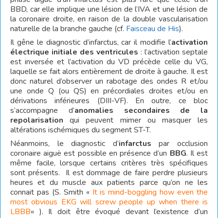
BBD, car elle implique une lésion de l’IVA et une lésion de
la coronaire droite, en raison de la double vascularisation
naturelle de la branche gauche (cf.
Faisceau de His
).
Il gêne le diagnostic d’infarctus, car il modifie l’
activation
électrique initiale des ventricules
: l’activation septale
est inversée et l’activation du VD précède celle du VG,
laquelle se fait alors entièrement de droite à gauche. Il est
donc naturel d’observer un rabotage des ondes R et/ou
une onde Q (ou QS) en précordiales droites et/ou en
dérivations inférieures (DIII-VF). En outre, ce bloc
s’accompagne d’
anomalies
secondaires de la
repolarisation
qui peuvent mimer ou masquer les
altérations ischémiques du segment ST-T.
Néanmoins, le diagnostic d’
infarctus
par occlusion
coronaire aiguë est possible en présence d’un
BBG
. Il est
même facile, lorsque certains critères très spécifiques
sont présents. Il est dommage de faire perdre plusieurs
heures et du muscle aux patients parce qu’on ne les
connait pas (S. Smith «
It is mind-boggling how even the
most obvious EKG will screw people up when there is
LBBB
« ). Il doit être évoqué devant l’existence d’un