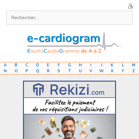
Aller
au
Rechercher :
contenu
A
B
C
D
E
F
G
H
I
J
K
L
M
N
O
P
Q
R
S
T
U
V
W
X
Y
Z