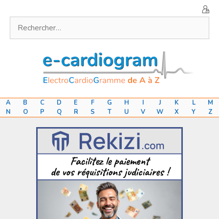
Aller
au
Rechercher :
contenu
A
B
C
D
E
F
G
H
I
J
K
L
M
N
O
P
Q
R
S
T
U
V
W
X
Y
Z