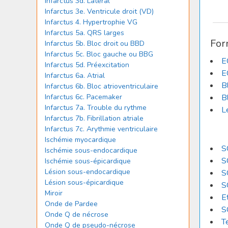
Infarctus 3d. Latéral
Infarctus 3e. Ventricule droit (VD)
Infarctus 4. Hypertrophie VG
Infarctus 5a. QRS larges
For
Infarctus 5b. Bloc droit ou BBD
Infarctus 5c. Bloc gauche ou BBG
E
Infarctus 5d. Préexcitation
E
Infarctus 6a. Atrial
B
Infarctus 6b. Bloc atrioventriculaire
Infarctus 6c. Pacemaker
B
Infarctus 7a. Trouble du rythme
L
Infarctus 7b. Fibrillation atriale
Infarctus 7c. Arythmie ventriculaire
Ischémie myocardique
S
Ischémie sous-endocardique
S
Ischémie sous-épicardique
Lésion sous-endocardique
S
Lésion sous-épicardique
S
Miroir
E
Onde de Pardee
S
Onde Q de nécrose
T
Onde Q de pseudo-nécrose