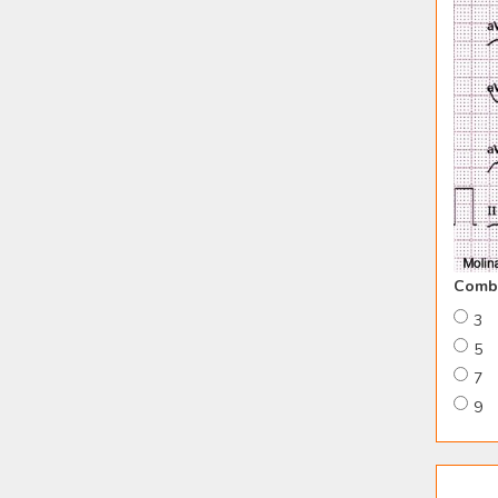
Combi
3
5
7
9