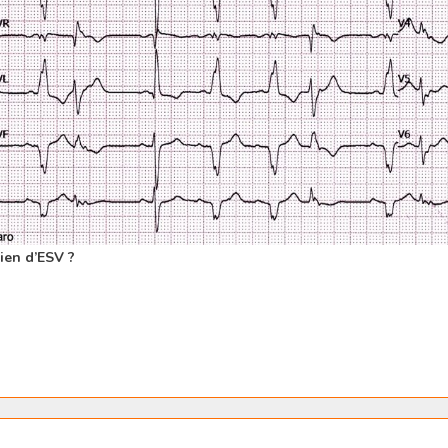
en d’ESV ?