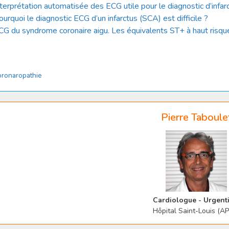
nterprétation automatisée des ECG utile pour le diagnostic d’infar
ourquoi le diagnostic ECG d’un infarctus (SCA) est difficile ?
CG du syndrome coronaire aigu. Les équivalents ST+ à haut risqu
tégories
ronaropathie
Pierre Taboule
Cardiologue - Urgenti
Hôpital Saint-Louis (A