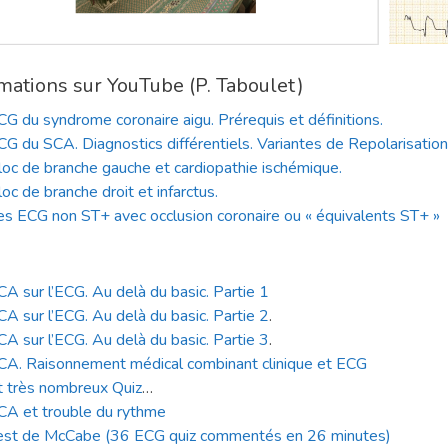
mations sur YouTube (P. Taboulet)
CG du syndrome coronaire aigu. Prérequis et définitions.
CG du SCA. Diagnostics différentiels. Variantes de Repolarisatio
loc de branche gauche et cardiopathie ischémique.
loc de branche droit et infarctus.
es ECG non ST+ avec occlusion coronaire ou « équivalents ST+ »
CA sur l’ECG. Au delà du basic. Partie 1
CA sur l’ECG. Au delà du basic. Partie 2
.
CA sur l’ECG. Au delà du basic. Partie 3
.
CA. Raisonnement médical combinant clinique et ECG
t très nombreux Quiz
…
CA et trouble du rythme
est de McCabe (36 ECG quiz commentés en 26 minutes)