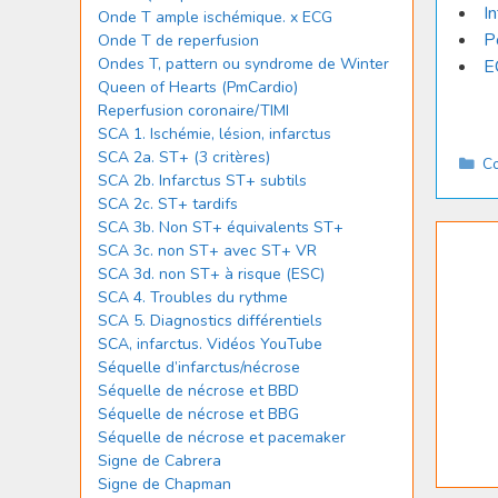
I
Onde T ample ischémique. x ECG
P
Onde T de reperfusion
Ondes T, pattern ou syndrome de Winter
E
Queen of Hearts (PmCardio)
Reperfusion coronaire/TIMI
SCA 1. Ischémie, lésion, infarctus
SCA 2a. ST+ (3 critères)
Ca
Co
SCA 2b. Infarctus ST+ subtils
SCA 2c. ST+ tardifs
SCA 3b. Non ST+ équivalents ST+
SCA 3c. non ST+ avec ST+ VR
SCA 3d. non ST+ à risque (ESC)
SCA 4. Troubles du rythme
SCA 5. Diagnostics différentiels
SCA, infarctus. Vidéos YouTube
Séquelle d’infarctus/nécrose
Séquelle de nécrose et BBD
Séquelle de nécrose et BBG
Séquelle de nécrose et pacemaker
Signe de Cabrera
Signe de Chapman