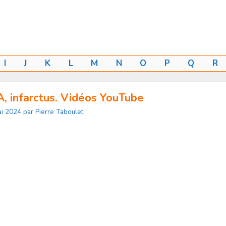
I
J
K
L
M
N
O
P
Q
R
, infarctus. Vidéos YouTube
i 2024
par
Pierre Taboulet