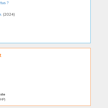
ctus ?
e.
(2024)
t
ste
PHP)