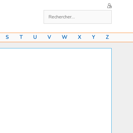
Rechercher :
S
T
U
V
W
X
Y
Z