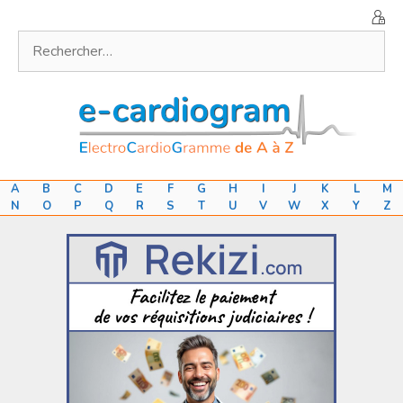
Aller
au
Rechercher :
contenu
A
B
C
D
E
F
G
H
I
J
K
L
M
N
O
P
Q
R
S
T
U
V
W
X
Y
Z