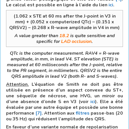
Le calcul est possible en ligne à l’aide du lien
ici
.
(1.062 x STE at 60 ms after the J-point in V3 in
mm) + (0.052 x computerized QTc) – (0.151 x
QRSV2) – (0.268 x R-wave amplitude in V4 in mm)
A value greater than
18.2
is quite sensitive and
specific for
LAD occlusion
.
QTc is the computer measurement.
RAV4 = R-wave
amplitude, in mm, in lead V4.
ST elevation (STE) is
measured at 60 milliseconds after the J-point, relative
to the PR segment, in millimeters.
QRSV2 is the entire
QRS amplitude in lead V2 (both R- and S-waves).
Attention.
L’équation de Smith ne doit pas être
utilisée en présence d’un aspect convexe du ST+,
une séquelle de nécrose, une HVG, un miroir ou
d’une absence d’onde S en V3 (voir
ici
). Elle a été
évaluée par une autre équipe et possède une bonne
performance
[7]
. Attention aux
filtres
passe-bas (20
ou 35 Hz) qui réduisent l’amplitude des QRS.
En faveur d’une variante normale de repolarisation