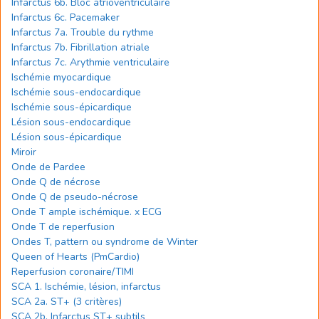
Infarctus 6b. Bloc atrioventriculaire
Infarctus 6c. Pacemaker
Infarctus 7a. Trouble du rythme
Infarctus 7b. Fibrillation atriale
Infarctus 7c. Arythmie ventriculaire
Ischémie myocardique
Ischémie sous-endocardique
Ischémie sous-épicardique
Lésion sous-endocardique
Lésion sous-épicardique
Miroir
Onde de Pardee
Onde Q de nécrose
Onde Q de pseudo-nécrose
Onde T ample ischémique. x ECG
Onde T de reperfusion
Ondes T, pattern ou syndrome de Winter
Queen of Hearts (PmCardio)
Reperfusion coronaire/TIMI
SCA 1. Ischémie, lésion, infarctus
SCA 2a. ST+ (3 critères)
SCA 2b. Infarctus ST+ subtils