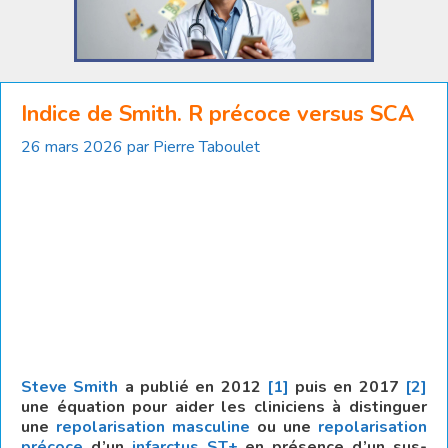
Indice de Smith. R précoce versus SCA
26 mars 2026
par
Pierre Taboulet
Steve Smith
a publié en 2012
[1]
puis en 2017
[2]
une équation pour aider les cliniciens à distinguer
une
repolarisation masculine
ou une
r
epolarisation
précoce
d’un
infarctus ST+
en présence d’un sus-