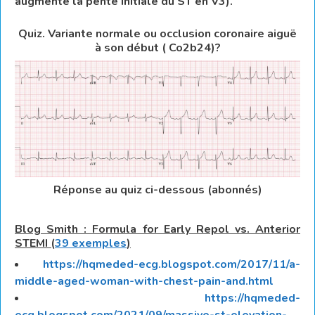
augmente la pente initiale du ST en V3).
Quiz. Variante normale ou occlusion coronaire aiguë
à son début ( Co2b24)?
Réponse au quiz ci-dessous (abonnés)
Blog Smith : Formula for Early Repol vs. Anterior
STEMI (
39 exemples
)
https://hqmeded-ecg.blogspot.com/2017/11/a-
middle-aged-woman-with-chest-pain-and.html
https://hqmeded-
ecg.blogspot.com/2021/09/massive-st-elevation-