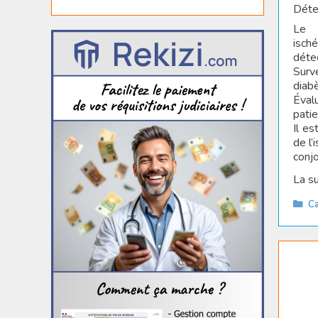
Déte
Le d
isch
déte
Surv
diabè
Éval
patie
Il es
de l’
conj
La s
Ca
Ca