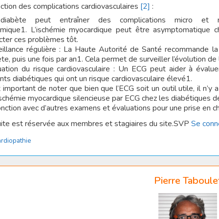
ction des complications cardiovasculaires
[2]
:
iabète peut entraîner des complications micro et ma
émique1. L’ischémie myocardique peut être asymptomatique c
cter ces problèmes tôt.
eillance régulière : La Haute Autorité de Santé recommande la
te, puis une fois par an1. Cela permet de surveiller l’évolution de 
uation du risque cardiovasculaire : Un ECG peut aider à évaluer 
nts diabétiques qui ont un risque cardiovasculaire élevé1.
t important de noter que bien que l’ECG soit un outil utile, il n
ischémie myocardique silencieuse par ECG chez les diabétiques de
onction avec d’autres examens et évaluations pour une prise en c
uite est réservée aux membres et stagiaires du site.SVP
Se conn
tégories
rdiopathie
Pierre Taboule