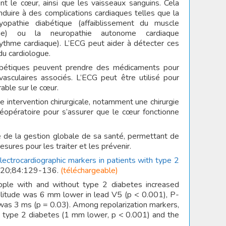
ent le cœur, ainsi que les vaisseaux sanguins. Cela
nduire à des complications cardiaques telles que la
yopathie diabétique (affaiblissement du muscle
que) ou la neuropathie autonome cardiaque
thme cardiaque). L’ECG peut aider à détecter ces
du cardiologue.
iabétiques peuvent prendre des médicaments pour
vasculaires associés. L’ECG peut être utilisé pour
rable sur le cœur.
ne intervention chirurgicale, notamment une chirurgie
réopératoire pour s’assurer que le cœur fonctionne
te de la gestion globale de sa santé, permettant de
res pour les traiter et les prévenir.
lectrocardiographic markers in patients with type 2
pr 20;84:129-136.
(téléchargeable)
ople with and without type 2 diabetes increased
plitude was 6 mm lower in lead V5 (p < 0.001), P-
as 3 ms (p = 0.03). Among repolarization markers,
h type 2 diabetes (1 mm lower, p < 0.001) and the