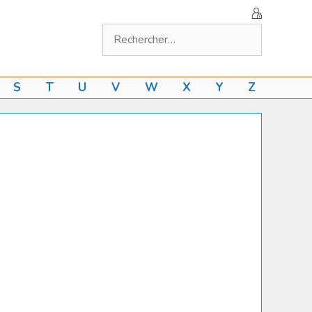
Rechercher :
S
T
U
V
W
X
Y
Z