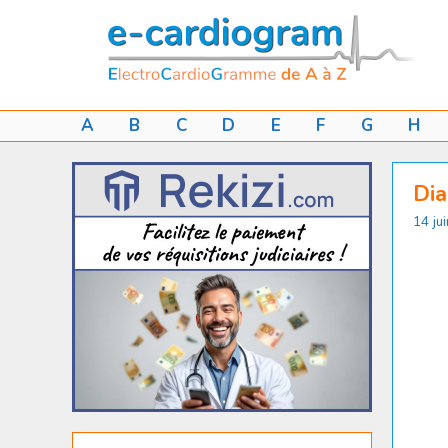
Aller
au
contenu
A
B
C
D
E
F
G
H
Dia
14 ju