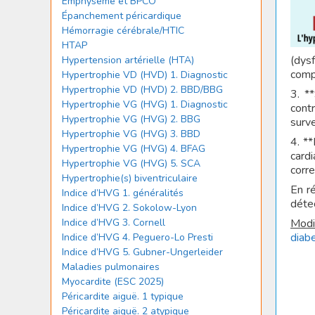
Emphysème et BPCO
Épanchement péricardique
Hémorragie cérébrale/HTIC
HTAP
(dys
Hypertension artérielle (HTA)
compl
Hypertrophie VD (HVD) 1. Diagnostic
Hypertrophie VD (HVD) 2. BBD/BBG
3. *
Hypertrophie VG (HVG) 1. Diagnostic
cont
Hypertrophie VG (HVG) 2. BBG
surve
Hypertrophie VG (HVG) 3. BBD
4. **
Hypertrophie VG (HVG) 4. BFAG
card
Hypertrophie VG (HVG) 5. SCA
corre
Hypertrophie(s) biventriculaire
En r
Indice d’HVG 1. généralités
déte
Indice d’HVG 2. Sokolow-Lyon
Modi
Indice d’HVG 3. Cornell
diabe
Indice d’HVG 4. Peguero-Lo Presti
Indice d’HVG 5. Gubner-Ungerleider
Maladies pulmonaires
Myocardite (ESC 2025)
Péricardite aiguë. 1 typique
Péricardite aiguë. 2 atypique