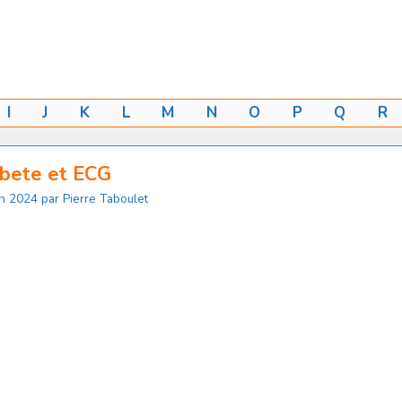
I
J
K
L
M
N
O
P
Q
R
bete et ECG
in 2024
par
Pierre Taboulet