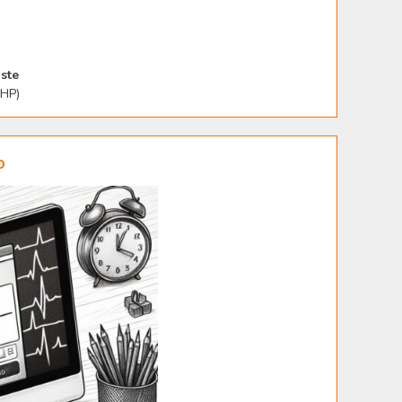
ste
PHP)
o