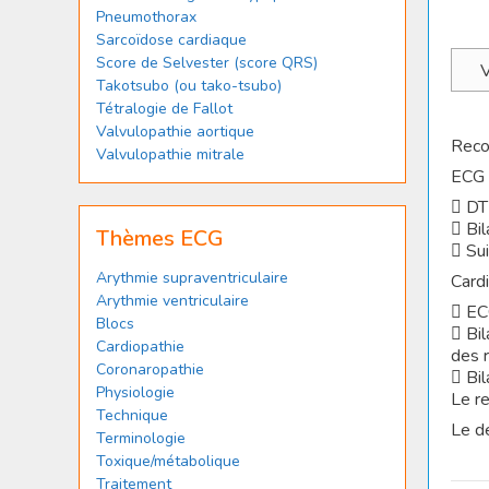
Pneumothorax
Sarcoïdose cardiaque
Score de Selvester (score QRS)
V
Takotsubo (ou tako-tsubo)
Tétralogie de Fallot
Valvulopathie aortique
Reco
Valvulopathie mitrale
ECG 
 DT
 Bila
Thèmes ECG
 Sui
Arythmie supraventriculaire
Card
Arythmie ventriculaire
 ECG
Blocs
 Bil
Cardiopathie
des 
Coronaropathie
 Bil
Physiologie
Le r
Technique
Le dé
Terminologie
Toxique/métabolique
Traitement