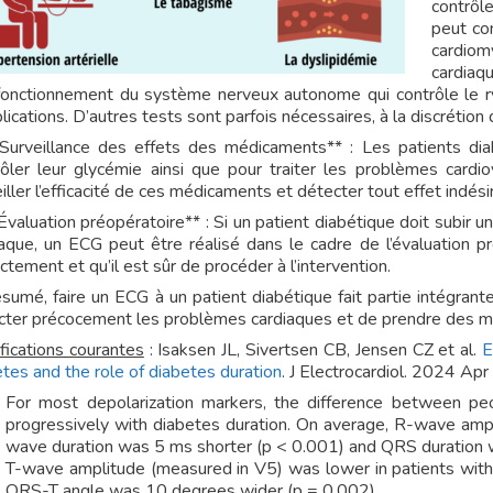
contrôl
peut co
cardiom
cardia
fonctionnement du système nerveux autonome qui contrôle le ry
ications. D’autres tests sont parfois nécessaires, à la discrétion 
*Surveillance des effets des médicaments** : Les patients d
rôler leur glycémie ainsi que pour traiter les problèmes cardio
iller l’efficacité de ces médicaments et détecter tout effet indési
Évaluation préopératoire** : Si un patient diabétique doit subir u
iaque, un ECG peut être réalisé dans le cadre de l’évaluation p
ctement et qu’il est sûr de procéder à l’intervention.
ésumé, faire un ECG à un patient diabétique fait partie intégran
cter précocement les problèmes cardiaques et de prendre des mesu
fications courantes
: Isaksen JL, Sivertsen CB, Jensen CZ et al.
E
tes and the role of diabetes duration
. J Electrocardiol. 2024 A
For most depolarization markers, the difference between pe
progressively with diabetes duration. On average, R-wave am
wave duration was 5 ms shorter (p < 0.001) and QRS duration w
T-wave amplitude (measured in V5) was lower in patients wit
QRS-T angle was 10 degrees wider (p = 0.002).