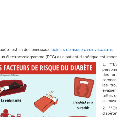
abète est un des principaux f
acteurs de risque cardiovasculaire
.
e un électrocardiogramme (ECG) à un patient diabétique est impor
1. **Év
personn
des pro
coronari
les tro
évaluer
telles 
au musc
2. **Dé
diabète