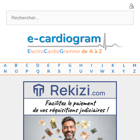
Aller
au
Rechercher :
contenu
A
B
C
D
E
F
G
H
I
J
K
L
M
N
O
P
Q
R
S
T
U
V
W
X
Y
Z