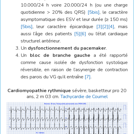
10.000/24 h voire 20.000/24 h (ou une charge
quotidienne > 20% des QRS)
[5bis]
, le caractère
asymptomatique des ESV et leur durée (≥ 150 ms)
[5bis]
, leur caractère épicardique
[3]
[2]
[4]
, mais
aussi l’âge des patients
[5]
[6]
ou l’état cardiaque
structurel antérieur.
Un
dysfonctionnement du pacemaker
.
Un
bloc de branche gauche
a été rapporté
comme cause isolée de dysfonction systolique
réversible, en raison de l’asynergie de contraction
des parois du VG qu’il entraîne
[7]
.
Cardiomyopathie rythmique
sévère, basketteur pro 20
ans, 2 m 03 cm.
Tachycardie de Coumel