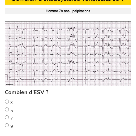
Combien d’ESV ?
3
5
7
9