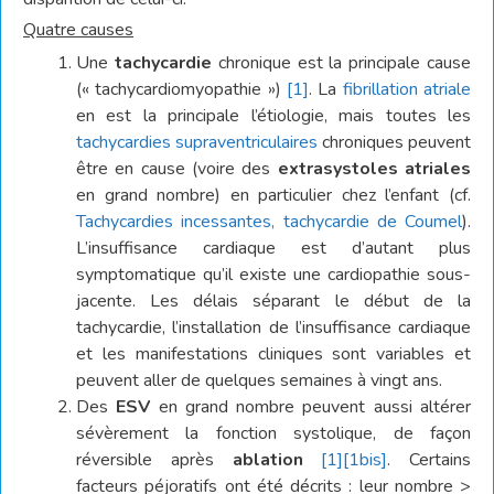
Quatre causes
Une
tachycardie
chronique est la principale cause
(« tachycardiomyopathie »)
[1]
. La
fibrillation atriale
en est la principale l’étiologie, mais toutes les
tachycardies supraventriculaires
chroniques peuvent
être en cause (voire des
extrasystoles atriales
en grand nombre) en particulier chez l’enfant (cf.
Tachycardies incessantes, tachycardie de Coumel
).
L’insuffisance cardiaque est d’autant plus
symptomatique qu’il existe une cardiopathie sous-
jacente. Les délais séparant le début de la
tachycardie, l’installation de l’insuffisance cardiaque
et les manifestations cliniques sont variables et
peuvent aller de quelques semaines à vingt ans.
Des
ESV
en grand nombre peuvent aussi altérer
sévèrement la fonction systolique, de façon
réversible après
ablation
[1]
[1bis]
. Certains
facteurs péjoratifs ont été décrits : leur nombre >