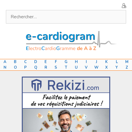
Aller
au
Rechercher :
contenu
A
B
C
D
E
F
G
H
I
J
K
L
M
N
O
P
Q
R
S
T
U
V
W
X
Y
Z