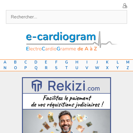
Aller
au
Rechercher :
contenu
A
B
C
D
E
F
G
H
I
J
K
L
M
N
O
P
Q
R
S
T
U
V
W
X
Y
Z