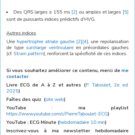
Des QRS larges ≥ 155 ms
[2]
ou amples et larges
[5]
sont de puissants indices prédictifs d’HVG.
Autres indices
Une
hypertrophie atriale gauche
[2]
[4]
, une repolarisation
de type
surcharge ventriculaire
en précordiales gauches
(cf.
Strain pattern
), renforcent la spécificité de ces indices.
Si vous souhaitez améliorer ce contenu, merci de
me
contacter
Livre ECG de A à Z et autres (
P. Taboulet, 2e ed.
2025
)
Faîtes des quiz
(
site web
)
YouTube
:
ma playlist
https://www.youtube.com/c/PierreTaboulet-ECG
)
YouTube : ECG Minute (
hebdomadaire 10 min
)
Inscrivez-vous à ma newsletter hebdomadaire