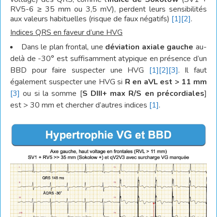
RV5-6 ≥ 35 mm ou 3,5 mV), perdent leurs sensibilités
aux valeurs habituelles (risque de faux négatifs)
[1]
[2]
.
Indices QRS en faveur d’une HVG
Dans le plan frontal, une
déviation axiale gauche
au-
delà de -30° est suffisamment atypique en présence d’un
BBD pour faire suspecter une HVG
[1]
[2]
[3]
. Il faut
également suspecter une HVG si
R en aVL est > 11 mm
[3]
ou si la somme [
S DIII+ max R/S en précordiales
]
est > 30 mm et chercher d’autres indices
[1]
.