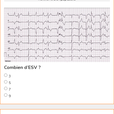
Combien d’ESV ?
3
5
7
9