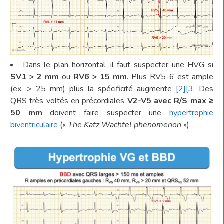
Dans le plan horizontal, il faut suspecter une HVG si
SV1 > 2 mm
ou
RV6 > 15 mm
. Plus RV5-6 est ample
(ex. > 25 mm) plus la spécificité augmente
[2]
[3
. Des
QRS très voltés en précordiales
V2-V5 avec R/S max ≥
50 mm
doivent faire suspecter une
hypertrophie
biventriculaire
(«
The Katz Wachtel phenomenon
»).