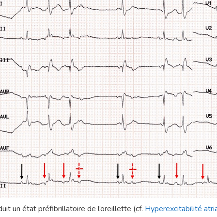
aduit un état préfibrillatoire de l’oreillette (cf.
Hyperexcitabilité atri