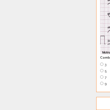
Combi
3
5
7
9