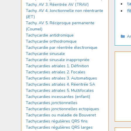
t
Tachy. AV 3. Réentrée AV (TRAV)
fi
Tachy. AV 4. Jonctionnelle non réentrante
(JET)
Tachy. AV 5. Réciproque permanente
(Coumel)
Tachycardie antidromique
Ca
Ar
Tachycardie orthodromique
Tachycardie par réentrée électronique
Tachycardie sinusale
Tachycardie sinusale inappropriée
Tachycardies atriales 1. Définition
Tachycardies atriales 2. Focales
Tachycardies atriales 3. Automatiques
Tachycardies atriales 4. Réentrée SA
Tachycardies atriales 5. Multifocales
Tachycardies incessantes (enfant)
Tachycardies jonctionnelles
Tachycardies jonctionnelles ectopiques
Tachycardies ou maladie de Bouveret
Tachycardies régulières QRS fins
Tachycardies régulières QRS larges