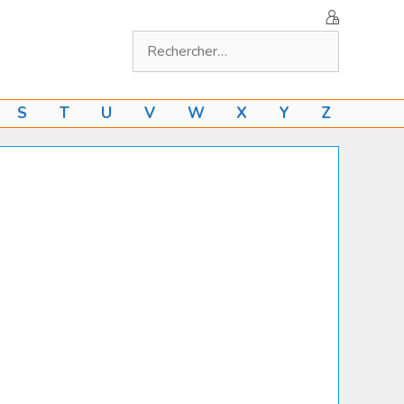
Rechercher :
S
T
U
V
W
X
Y
Z