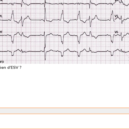
en d’ESV ?