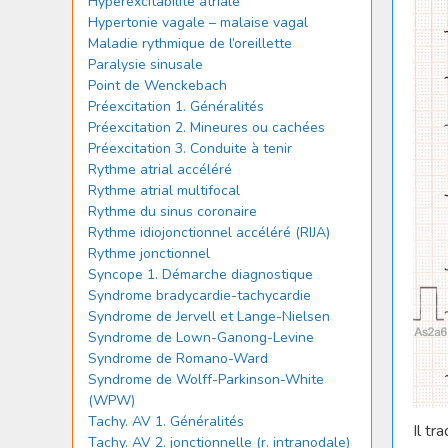
Hyperexcitabilité atriale
Hypertonie vagale – malaise vagal
Maladie rythmique de l’oreillette
Paralysie sinusale
Point de Wenckebach
Préexcitation 1. Généralités
Préexcitation 2. Mineures ou cachées
Préexcitation 3. Conduite à tenir
Rythme atrial accéléré
Rythme atrial multifocal
Rythme du sinus coronaire
Rythme idiojonctionnel accéléré (RIJA)
Rythme jonctionnel
Syncope 1. Démarche diagnostique
Syndrome bradycardie-tachycardie
Syndrome de Jervell et Lange-Nielsen
Syndrome de Lown-Ganong-Levine
Syndrome de Romano-Ward
Syndrome de Wolff-Parkinson-White
(WPW)
Tachy. AV 1. Généralités
Il tr
Tachy. AV 2. jonctionnelle (r. intranodale)