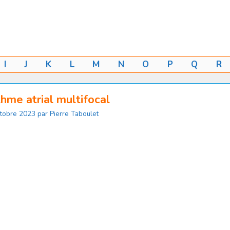
I
J
K
L
M
N
O
P
Q
R
hme atrial multifocal
tobre 2023
par
Pierre Taboulet