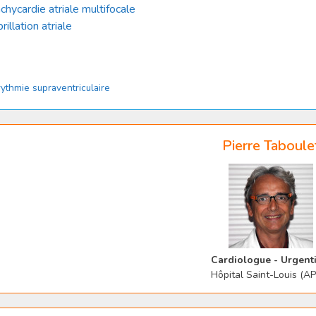
achycardie atriale multifocale
brillation atriale
tégories
ythmie supraventriculaire
Pierre Taboule
Cardiologue - Urgenti
Hôpital Saint-Louis (A