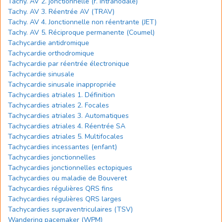
Tachy. AV 2. jonctionnelle (r. intranodale)
Tachy. AV 3. Réentrée AV (TRAV)
Tachy. AV 4. Jonctionnelle non réentrante (JET)
Tachy. AV 5. Réciproque permanente (Coumel)
Tachycardie antidromique
Tachycardie orthodromique
Tachycardie par réentrée électronique
Tachycardie sinusale
Tachycardie sinusale inappropriée
Tachycardies atriales 1. Définition
Tachycardies atriales 2. Focales
Tachycardies atriales 3. Automatiques
Tachycardies atriales 4. Réentrée SA
Tachycardies atriales 5. Multifocales
Tachycardies incessantes (enfant)
Tachycardies jonctionnelles
Tachycardies jonctionnelles ectopiques
Tachycardies ou maladie de Bouveret
Tachycardies régulières QRS fins
Tachycardies régulières QRS larges
Tachycardies supraventriculaires (TSV)
Wandering pacemaker (WPM)