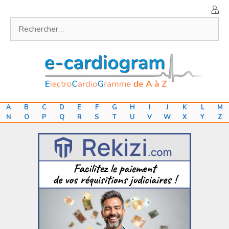
Aller
au
Rechercher :
contenu
A
B
C
D
E
F
G
H
I
J
K
L
M
N
O
P
Q
R
S
T
U
V
W
X
Y
Z