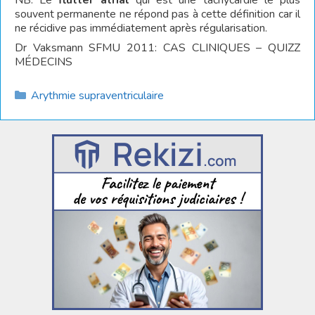
NB. Le
flutter atrial
qui est une tachycardie le plus
souvent permanente ne répond pas à cette définition car il
ne récidive pas immédiatement après régularisation.
Dr Vaksmann SFMU 2011: CAS CLINIQUES – QUIZZ
MÉDECINS
Catégories
Arythmie supraventriculaire