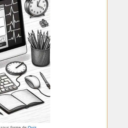
sous forme de
Quiz
.