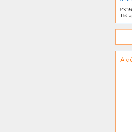
Profit
Thérap
A dé