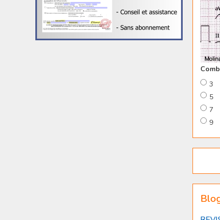
Combi
3
5
7
9
Blo
REVI