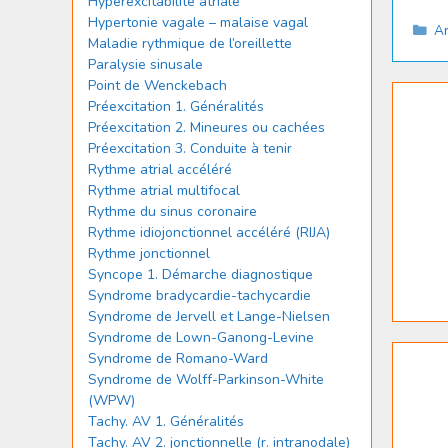
Hyperexcitabilité atriale
Hypertonie vagale – malaise vagal
Ca
Ar
Maladie rythmique de l’oreillette
Paralysie sinusale
Point de Wenckebach
Préexcitation 1. Généralités
Préexcitation 2. Mineures ou cachées
Préexcitation 3. Conduite à tenir
Rythme atrial accéléré
Rythme atrial multifocal
Rythme du sinus coronaire
Rythme idiojonctionnel accéléré (RIJA)
Rythme jonctionnel
Syncope 1. Démarche diagnostique
Syndrome bradycardie-tachycardie
Syndrome de Jervell et Lange-Nielsen
Syndrome de Lown-Ganong-Levine
Syndrome de Romano-Ward
Syndrome de Wolff-Parkinson-White
(WPW)
Tachy. AV 1. Généralités
Tachy. AV 2. jonctionnelle (r. intranodale)