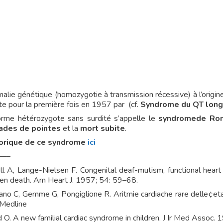
alie génétique (homozygotie à transmission récessive) à l’origin
te pour la première fois en 1957 par (cf.
Syndrome du QT long
orme hétérozygote sans surdité s’appelle le
syndrome
de Ro
ades de pointes
et la
mort subite
.
orique de ce syndrome
ici
—–
ell A, Lange-Nielsen F. Congenital deaf-mutism, functional heart
en death. Am Heart J. 1957; 54: 59–68.
no C, Gemme G, Pongiglione R. Aritmie cardiache rare delle¢eta 
Medline
 O. A new familial cardiac syndrome in children. J Ir Med Assoc