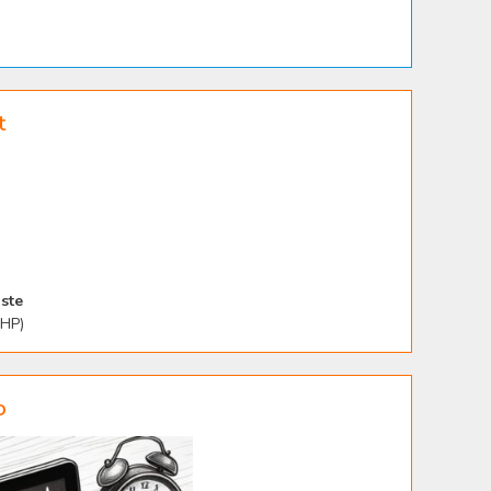
t
ste
PHP)
o