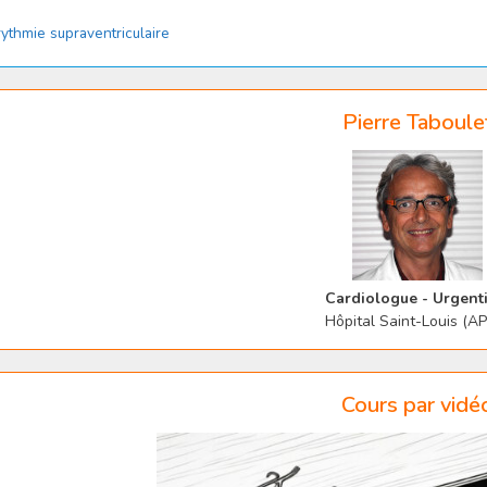
tégories
ythmie supraventriculaire
Pierre Taboule
Cardiologue - Urgenti
Hôpital Saint-Louis (A
Cours par vidé