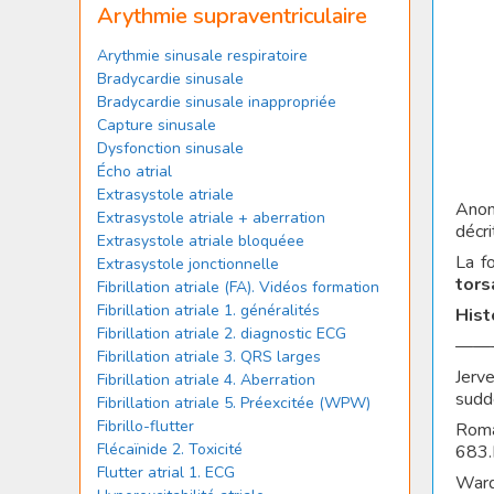
Arythmie supraventriculaire
Arythmie sinusale respiratoire
Bradycardie sinusale
Bradycardie sinusale inappropriée
Capture sinusale
Dysfonction sinusale
Écho atrial
Extrasystole atriale
Anom
Extrasystole atriale + aberration
décri
Extrasystole atriale bloquéee
La f
Extrasystole jonctionnelle
tors
Fibrillation atriale (FA). Vidéos formation
Fibrillation atriale 1. généralités
Hist
Fibrillation atriale 2. diagnostic ECG
——
Fibrillation atriale 3. QRS larges
Jerv
Fibrillation atriale 4. Aberration
sudd
Fibrillation atriale 5. Préexcitée (WPW)
Fibrillo-flutter
Roma
Flécaïnide 2. Toxicité
683.
Flutter atrial 1. ECG
Ward