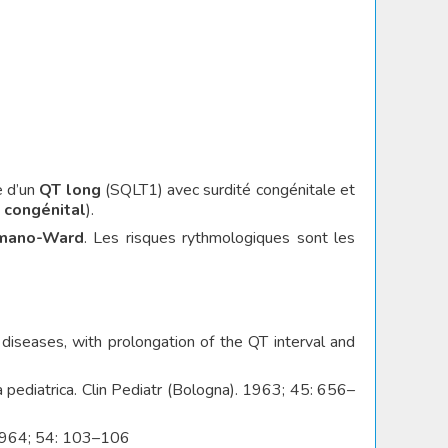
e d’un
QT long
(SQLT1) avec surdité congénitale et
 congénital
).
mano-Ward
. Les risques rythmologiques sont les
 diseases, with prolongation of the QT interval and
pediatrica. Clin Pediatr (Bologna). 1963; 45: 656–
. 1964; 54: 103–106