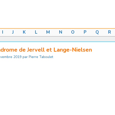
I
J
K
L
M
N
O
P
Q
R
drome de Jervell et Lange-Nielsen
ovembre 2019
par
Pierre Taboulet