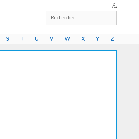
Rechercher :
S
T
U
V
W
X
Y
Z