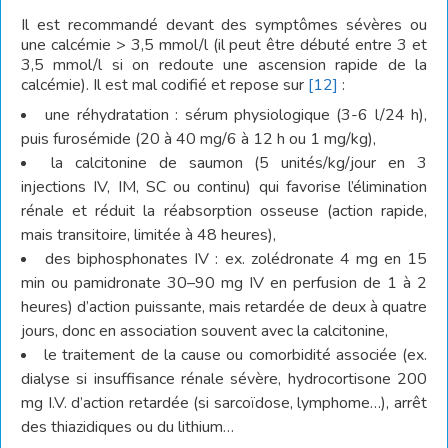
Il est recommandé devant des symptômes sévères ou
une calcémie > 3,5 mmol/l (il peut être débuté entre 3 et
3,5 mmol/l si on redoute une ascension rapide de la
calcémie). Il est mal codifié et repose sur
[12]
:
une réhydratation : sérum physiologique (3-6 l/24 h),
puis furosémide (20 à 40 mg/6 à 12 h ou 1 mg/kg),
la calcitonine de saumon (5 unités/kg/jour en 3
injections IV, IM, SC ou continu) qui favorise l’élimination
rénale et réduit la réabsorption osseuse (action rapide,
mais transitoire, limitée à 48 heures),
des biphosphonates IV : ex. zolédronate 4 mg en 15
min ou pamidronate 30–90 mg IV en perfusion de 1 à 2
heures) d’action puissante, mais retardée de deux à quatre
jours, donc en association souvent avec la calcitonine,
le traitement de la cause ou comorbidité associée (ex.
dialyse si insuffisance rénale sévère, hydrocortisone 200
mg I.V. d’action retardée (si sarcoïdose, lymphome…), arrêt
des thiazidiques ou du lithium…