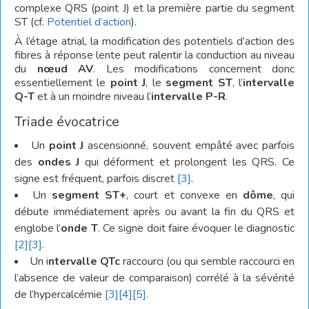
complexe QRS (point J) et la première partie du segment
ST (cf.
Potentiel d’action
).
À l’étage atrial, la modification des potentiels d’action des
fibres à réponse lente peut ralentir la conduction au niveau
du
nœud AV
. Les modifications concernent donc
essentiellement le
point J
, le
segment ST
, l’
intervalle
Q-T
et à un moindre niveau l’
intervalle P-R
.
Triade évocatrice
Un
point J
ascensionné, souvent empâté avec parfois
des
ondes J
qui déforment et prolongent les QRS. Ce
signe est fréquent, parfois discret
[3]
.
Un
segment ST+
, court et convexe en
dôme
, qui
débute immédiatement après ou avant la fin du QRS et
englobe l’
onde T
. Ce signe doit faire évoquer le diagnostic
[2]
[3]
.
Un i
ntervalle QTc
raccourci (ou qui semble raccourci en
l’absence de valeur de comparaison) corrélé à la sévérité
de l’hypercalcémie
[3]
[4]
[5]
.