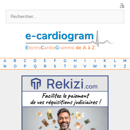
Aller
au
Rechercher :
contenu
A
B
C
D
E
F
G
H
I
J
K
L
M
N
O
P
Q
R
S
T
U
V
W
X
Y
Z