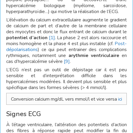
hypercalcémie biologique (myélome, sarcoïdose,
hyperparathyroïdie…) qui motive la réalisation de l’ECG.
L’élévation du calcium extracellulaire augmente le gradient
de calcium de part et d’autre de la membrane cellulaire
des myocytes et donc le flux entrant de calcium durant le
potentiel d’action
[1]
. La phase 2 est alors raccourcie et
moins homogène et la phase 4 est plus instable (cf.
Post-
dépolarisations
) ce qui peut entrainer des complications
rythmiques, notamment une
arythmie ventriculaire
en
cas d’hypercalcémie sévère
[9]
.
L’ECG n’est pas un outil de dépistage car il est peu
sensible et d’interprétation difficile dans les
hypercalcémies modérées. Il devient plus sensible et plus
spécifique dans les formes sévères (> 4 mmol/l).
Conversion calcium mg/dL vers mmol/l et vice versa
ici
Signes ECG
À l’étage ventriculaire, l’altération des potentiels d’action
des fibres à réponse rapide peut modifier la fin du