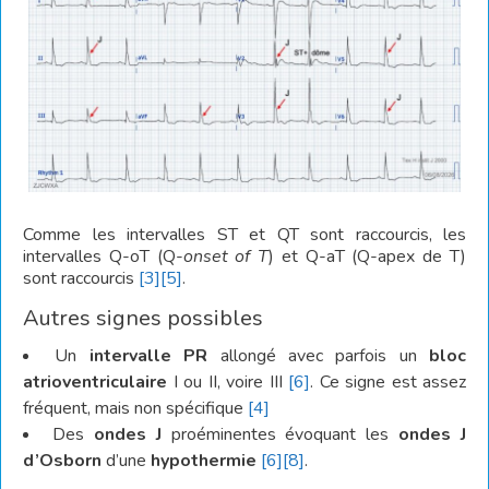
Comme les intervalles ST et QT sont raccourcis, les
intervalles Q-oT (Q-
onset of T
) et Q-aT (Q-apex de T)
sont raccourcis
[3]
[5]
.
Autres signes possibles
Un
intervalle PR
allongé avec parfois un
bloc
atrioventriculaire
I ou II, voire III
[6]
. Ce signe est assez
fréquent, mais non spécifique
[4]
Des
ondes J
proéminentes évoquant les
ondes J
d’Osborn
d’une
hypothermie
[6]
[8]
.