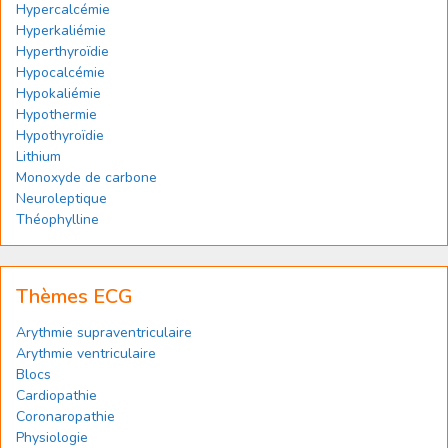
Hypercalcémie
Hyperkaliémie
Hyperthyroïdie
Hypocalcémie
Hypokaliémie
Hypothermie
Hypothyroïdie
Lithium
Monoxyde de carbone
Neuroleptique
Théophylline
Thèmes ECG
Arythmie supraventriculaire
Arythmie ventriculaire
Blocs
Cardiopathie
Coronaropathie
Physiologie