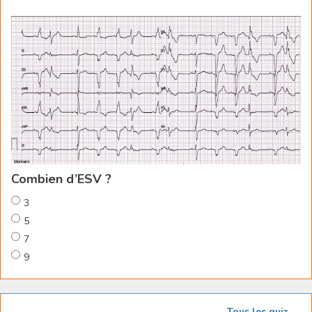
Combien d’ESV ?
3
5
7
9
Tous les quiz →