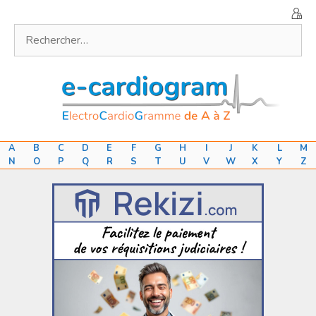
Aller
au
Rechercher :
contenu
A
B
C
D
E
F
G
H
I
J
K
L
M
N
O
P
Q
R
S
T
U
V
W
X
Y
Z