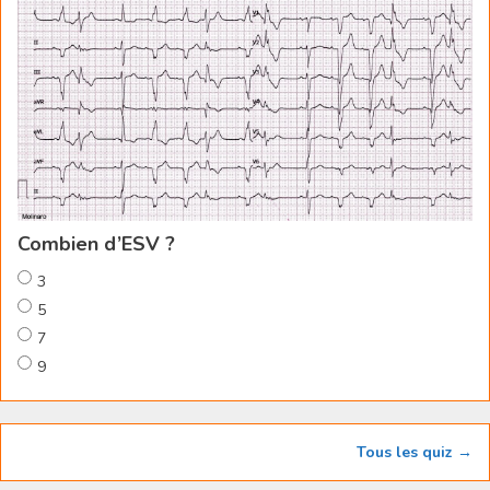
Combien d’ESV ?
3
5
7
9
Tous les quiz →