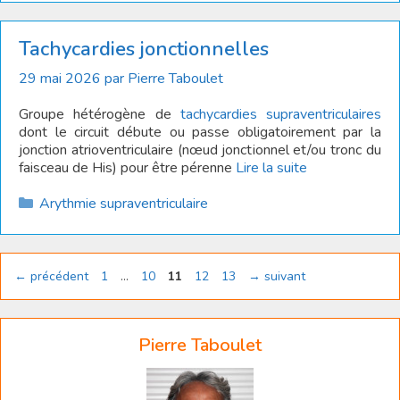
Tachycardies jonctionnelles
29 mai 2026
par
Pierre Taboulet
Groupe hétérogène de
tachycardies supraventriculaires
dont le circuit débute ou passe obligatoirement par la
jonction atrioventriculaire (nœud jonctionnel et/ou tronc du
faisceau de His) pour être pérenne
Lire la suite
Catégories
Arythmie supraventriculaire
Page
Page
Page
Page
Page
←
précédent
1
…
10
11
12
13
→
suivant
Pierre Taboulet