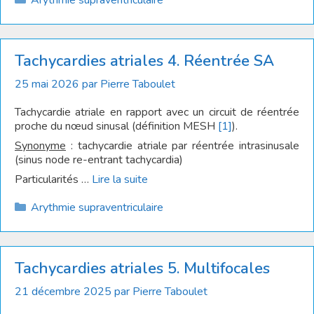
Arythmie supraventriculaire
Tachycardies atriales 4. Réentrée SA
25 mai 2026
par
Pierre Taboulet
Tachycardie atriale en rapport avec un circuit de réentrée
proche du nœud sinusal (définition MESH
[1]
).
Synonyme
: tachycardie atriale par réentrée intrasinusale
(sinus node re-entrant tachycardia)
Particularités …
Lire la suite
Catégories
Arythmie supraventriculaire
Tachycardies atriales 5. Multifocales
21 décembre 2025
par
Pierre Taboulet