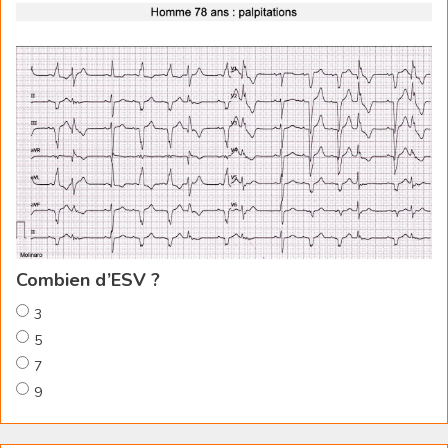
Combien d’ESV ?
3
5
7
9