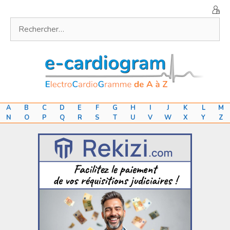
Aller
au
Rechercher :
contenu
A
B
C
D
E
F
G
H
I
J
K
L
M
N
O
P
Q
R
S
T
U
V
W
X
Y
Z