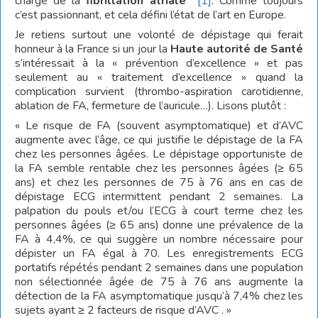
charge de la
fibrillation atriale
[1]
. Comme toujours
c’est passionnant, et cela défini l’état de l’art en Europe.
Je retiens surtout une volonté de dépistage qui ferait
honneur à la France si un jour la
Haute autorité de Santé
s’intéressait à la « prévention d’excellence » et pas
seulement au « traitement d’excellence » quand la
complication survient (thrombo-aspiration carotidienne,
ablation de FA, fermeture de l’auricule…). Lisons plutôt :
« Le risque de FA (souvent asymptomatique) et d’AVC
augmente avec l’âge, ce qui justifie le dépistage de la FA
chez les personnes âgées. Le dépistage opportuniste de
la FA semble rentable chez les personnes âgées (≥ 65
ans) et chez les personnes de 75 à 76 ans en cas de
dépistage ECG intermittent pendant 2 semaines. La
palpation du pouls et/ou l’ECG à court terme chez les
personnes âgées (≥ 65 ans) donne une prévalence de la
FA à 4,4%, ce qui suggère un nombre nécessaire pour
dépister un FA égal à 70. Les enregistrements ECG
portatifs répétés pendant 2 semaines dans une population
non sélectionnée âgée de 75 à 76 ans augmente la
détection de la FA asymptomatique jusqu’à 7,4% chez les
sujets ayant ≥ 2 facteurs de risque d’AVC . »