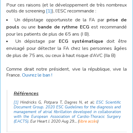
Pour ces raisons (et le développement de très nombreux
outils de screening
[1]
), l’ESC recommande :
Un dépistage opportuniste de la FA par
prise de
pouls
ou une
bande de rythme ECG
est recommandé
pour les patients de plus de 65 ans (I B).
Un dépistage par
ECG systématique
doit être
envisagé pour détecter la FA chez les personnes âgées
de plus de 75 ans, ou ceux à haut risque d’AVC (IIa B)
Comme dirait notre président, vive la république, vive la
France.
Ouvrez le ban !
[1]
Hindricks G, Potpara T, Dagres N, et al;
ESC Scientific
Document Group. 2020 ESC Guidelines for the diagnosis and
management of atrial fibrillation developed in collaboration
with the European Association of Cardio-Thoracic Surgery
(EACTS)
. Eur Heart J. 2020 Aug 29… (
libre accès
)